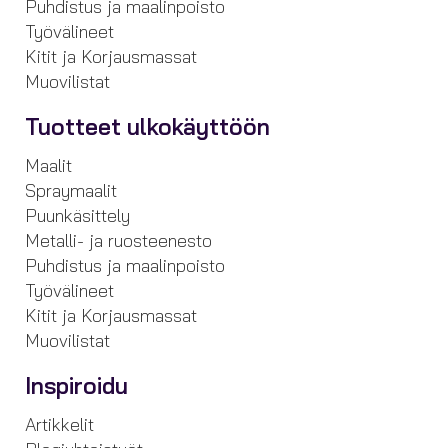
Puhdistus ja maalinpoisto
Työvälineet
Kitit ja Korjausmassat
Muovilistat
Tuotteet ulkokäyttöön
Maalit
Spraymaalit
Puunkäsittely
Metalli- ja ruosteenesto
Puhdistus ja maalinpoisto
Työvälineet
Kitit ja Korjausmassat
Muovilistat
Inspiroidu
Artikkelit