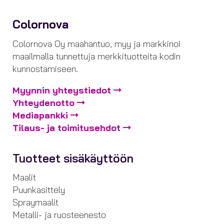
Colornova
Colornova Oy maahantuo, myy ja markkinoi
maailmalla tunnettuja merkkituotteita kodin
kunnostamiseen.
Myynnin yhteystiedot
Yhteydenotto
Mediapankki
Tilaus- ja toimitusehdot
Tuotteet sisäkäyttöön
Maalit
Puunkäsittely
Spraymaalit
Metalli- ja ruosteenesto