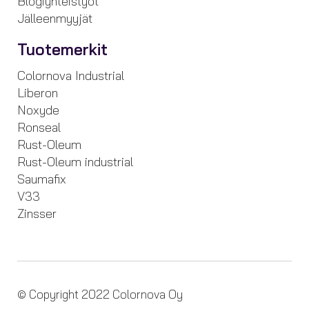
Blogiyhteistyöt
Jälleenmyyjät
Tuotemerkit
Colornova Industrial
Liberon
Noxyde
Ronseal
Rust-Oleum
Rust-Oleum industrial
Saumafix
V33
Zinsser
© Copyright 2022 Colornova Oy