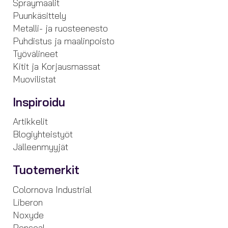
Spraymaalit
Puunkäsittely
Metalli- ja ruosteenesto
Puhdistus ja maalinpoisto
Työvälineet
Kitit ja Korjausmassat
Muovilistat
Inspiroidu
Artikkelit
Blogiyhteistyöt
Jälleenmyyjät
Tuotemerkit
Colornova Industrial
Liberon
Noxyde
Ronseal