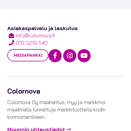
Asiakaspalvelu ja laskutus
info@colornova.fi
010 3210 540
Facebook
Instagram
Youtube
MEDIAPANKKI
Colornova
Colornova Oy maahantuo, myy ja markkinoi
maailmalla tunnettuja merkkituotteita kodin
kunnostamiseen.
Myynnin yhteystiedot