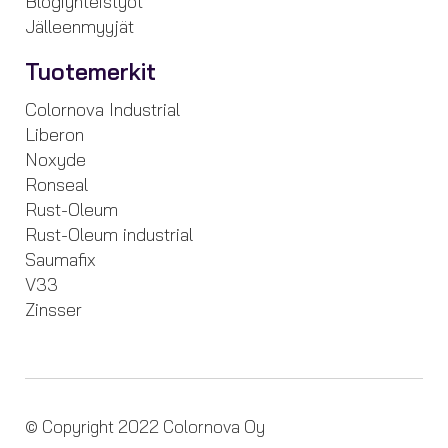
Blogiyhteistyöt
Jälleenmyyjät
Tuotemerkit
Colornova Industrial
Liberon
Noxyde
Ronseal
Rust-Oleum
Rust-Oleum industrial
Saumafix
V33
Zinsser
© Copyright 2022 Colornova Oy