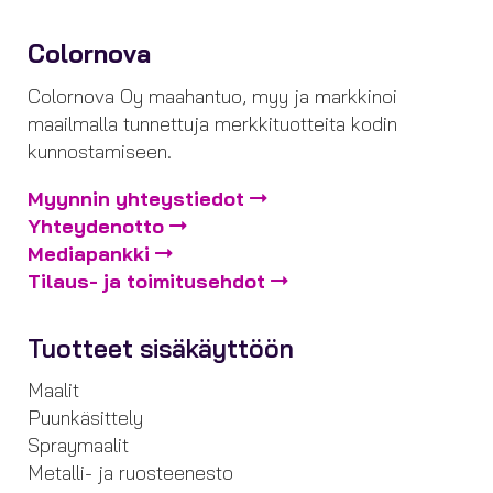
Colornova
Colornova Oy maahantuo, myy ja markkinoi
maailmalla tunnettuja merkkituotteita kodin
kunnostamiseen.
Myynnin yhteystiedot
Yhteydenotto
Mediapankki
Tilaus- ja toimitusehdot
Tuotteet sisäkäyttöön
Maalit
Puunkäsittely
Spraymaalit
Metalli- ja ruosteenesto