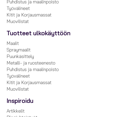
Puhdistus ja maalinpoisto
Työvälineet
Kitit ja Korjausmassat
Muovilistat
Tuotteet ulkokäyttöön
Maalit
Spraymaalit
Puunkäsittely
Metalli- ja ruosteenesto
Puhdistus ja maalinpoisto
Työvälineet
Kitit ja Korjausmassat
Muovilistat
Inspiroidu
Artikkelit