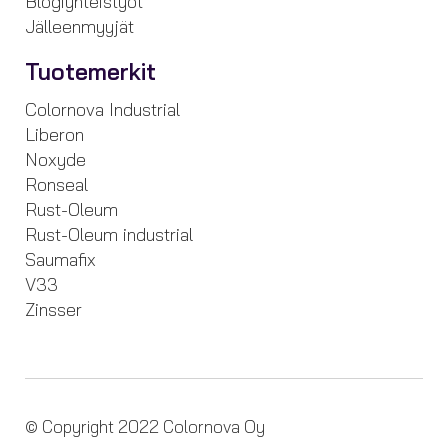
Blogiyhteistyöt
Jälleenmyyjät
Tuotemerkit
Colornova Industrial
Liberon
Noxyde
Ronseal
Rust-Oleum
Rust-Oleum industrial
Saumafix
V33
Zinsser
© Copyright 2022 Colornova Oy