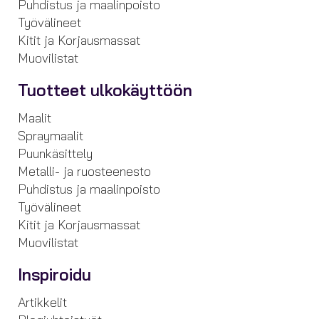
Puhdistus ja maalinpoisto
Työvälineet
Kitit ja Korjausmassat
Muovilistat
Tuotteet ulkokäyttöön
Maalit
Spraymaalit
Puunkäsittely
Metalli- ja ruosteenesto
Puhdistus ja maalinpoisto
Työvälineet
Kitit ja Korjausmassat
Muovilistat
Inspiroidu
Artikkelit