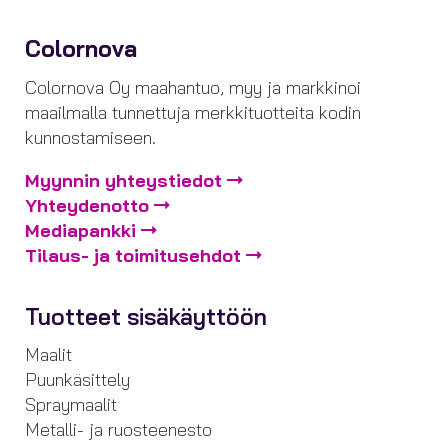
Colornova
Colornova Oy maahantuo, myy ja markkinoi
maailmalla tunnettuja merkkituotteita kodin
kunnostamiseen.
Myynnin yhteystiedot
Yhteydenotto
Mediapankki
Tilaus- ja toimitusehdot
Tuotteet sisäkäyttöön
Maalit
Puunkäsittely
Spraymaalit
Metalli- ja ruosteenesto