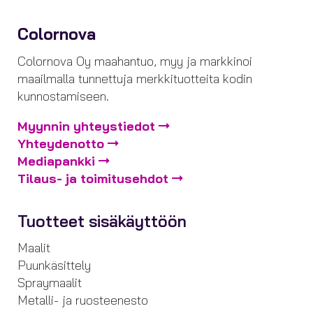
Colornova
Colornova Oy maahantuo, myy ja markkinoi
maailmalla tunnettuja merkkituotteita kodin
kunnostamiseen.
Myynnin yhteystiedot
Yhteydenotto
Mediapankki
Tilaus- ja toimitusehdot
Tuotteet sisäkäyttöön
Maalit
Puunkäsittely
Spraymaalit
Metalli- ja ruosteenesto