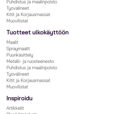
Puhdistus ja maalinpoisto
Työvälineet
Kitit ja Korjausmassat
Muovilistat
Tuotteet ulkokäyttöön
Maalit
Spraymaalit
Puunkäsittely
Metalli- ja ruosteenesto
Puhdistus ja maalinpoisto
Työvälineet
Kitit ja Korjausmassat
Muovilistat
Inspiroidu
Artikkelit