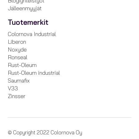
Blogiyhteistyöt
Jälleenmyyjät
Tuotemerkit
Colornova Industrial
Liberon
Noxyde
Ronseal
Rust-Oleum
Rust-Oleum industrial
Saumafix
V33
Zinsser
© Copyright 2022 Colornova Oy