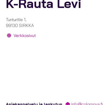
K-Rauta Levi
Tunturitie 1,
99130 SIRKKA
Verkkosivut
Asiakaspalvelu ja laskutus
info@colornova.fi