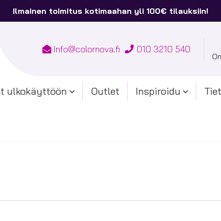
Ilmainen toimitus kotimaahan yli 100€ tilauksiin!
info@colornova.fi
010 3210 540
Om
t ulkokäyttöön
Outlet
Inspiroidu
Tie