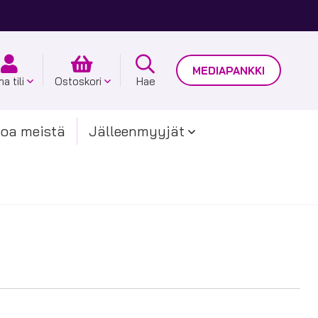
MEDIAPANKKI
a tili
Ostoskori
Hae
toa meistä
Jälleenmyyjät