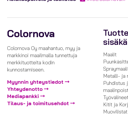
Colornova
Tuott
sisäk
Colornova Oy maahantuo, myy ja
Maalit
markkinoi maailmalla tunnettuja
Puunkäsitt
merkkituotteita kodin
Spraymaali
kunnostamiseen.
Metalli- ja
Myynnin yhteystiedot
Puhdistus 
Yhteydenotto
maalinpois
Mediapankki
Työvälinee
Tilaus- ja toimitusehdot
Kitit ja Ko
Muovilistat