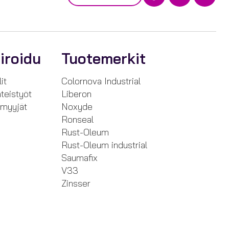
iroidu
Tuotemerkit
it
Colornova Industrial
teistyöt
Liberon
nmyyjät
Noxyde
Ronseal
Rust-Oleum
Rust-Oleum industrial
Saumafix
V33
Zinsser