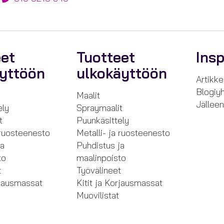
eet
Tuotteet
Insp
äyttöön
ulkokäyttöön
Artikkel
Blogiyh
Maalit
Jällee
ely
Spraymaalit
t
Puunkäsittely
 ruosteenesto
Metalli- ja ruosteenesto
ja
Puhdistus ja
to
maalinpoisto
t
Työvälineet
rjausmassat
Kitit ja Korjausmassat
Muovilistat