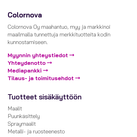
Colornova
Colornova Oy maahantuo, myy ja markkinoi
maailmalla tunnettuja merkkituotteita kodin
kunnostamiseen.
Myynnin yhteystiedot
Yhteydenotto
Mediapankki
Tilaus- ja toimitusehdot
Tuotteet sisäkäyttöön
Maalit
Puunkäsittely
Spraymaalit
Metalli- ja ruosteenesto