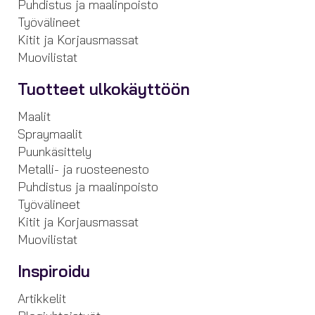
Puhdistus ja maalinpoisto
Työvälineet
Kitit ja Korjausmassat
Muovilistat
Tuotteet ulkokäyttöön
Maalit
Spraymaalit
Puunkäsittely
Metalli- ja ruosteenesto
Puhdistus ja maalinpoisto
Työvälineet
Kitit ja Korjausmassat
Muovilistat
Inspiroidu
Artikkelit