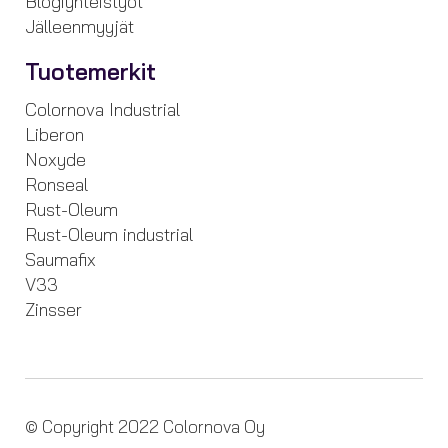
Blogiyhteistyöt
Jälleenmyyjät
Tuotemerkit
Colornova Industrial
Liberon
Noxyde
Ronseal
Rust-Oleum
Rust-Oleum industrial
Saumafix
V33
Zinsser
© Copyright 2022 Colornova Oy