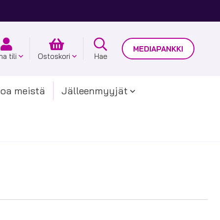
MEDIAPANKKI
a tili
Ostoskori
Hae
toa meistä
Jälleenmyyjät