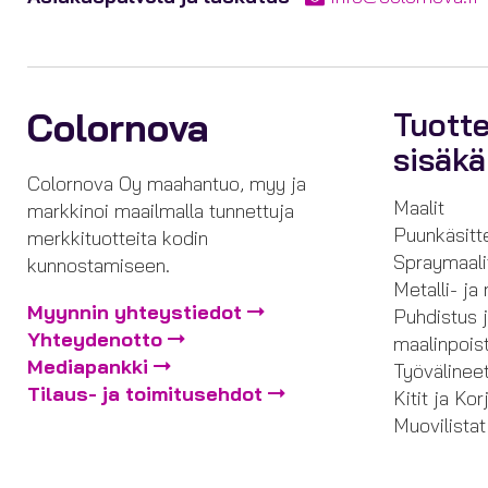
Colornova
Tuott
sisäk
Colornova Oy maahantuo, myy ja
Maalit
markkinoi maailmalla tunnettuja
Puunkäsitt
merkkituotteita kodin
Spraymaali
kunnostamiseen.
Metalli- ja
Myynnin yhteystiedot
Puhdistus 
Yhteydenotto
maalinpois
Mediapankki
Työvälinee
Tilaus- ja toimitusehdot
Kitit ja Ko
Muovilistat