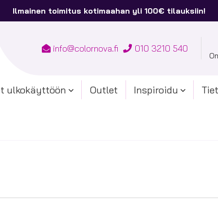
Ilmainen toimitus kotimaahan yli 100€ tilauksiin!
info@colornova.fi
010 3210 540
Om
t ulkokäyttöön
Outlet
Inspiroidu
Tie