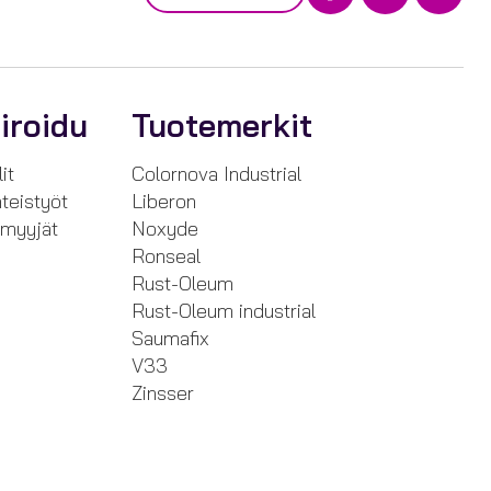
iroidu
Tuotemerkit
it
Colornova Industrial
teistyöt
Liberon
nmyyjät
Noxyde
Ronseal
Rust-Oleum
Rust-Oleum industrial
Saumafix
V33
Zinsser