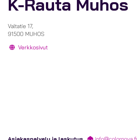
K-Rauta Muhos
Valtatie 17,
91500 MUHOS
Verkkosivut
Asiakaspalvelu ja laskutus
info@colornova.fi