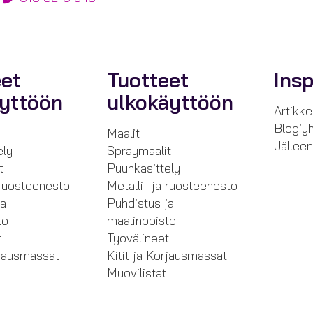
eet
Tuotteet
Insp
äyttöön
ulkokäyttöön
Artikkel
Blogiyh
Maalit
Jällee
ely
Spraymaalit
t
Puunkäsittely
 ruosteenesto
Metalli- ja ruosteenesto
ja
Puhdistus ja
to
maalinpoisto
t
Työvälineet
rjausmassat
Kitit ja Korjausmassat
Muovilistat