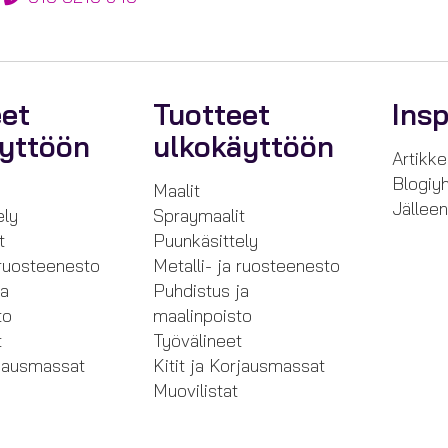
eet
Tuotteet
Insp
äyttöön
ulkokäyttöön
Artikkel
Blogiyh
Maalit
Jällee
ely
Spraymaalit
t
Puunkäsittely
 ruosteenesto
Metalli- ja ruosteenesto
ja
Puhdistus ja
to
maalinpoisto
t
Työvälineet
rjausmassat
Kitit ja Korjausmassat
Muovilistat