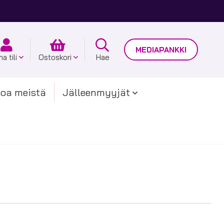
MEDIAPANKKI
a tili
Ostoskori
Hae
toa meistä
Jälleenmyyjät