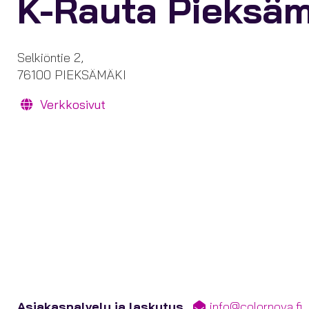
K-Rauta Pieksäm
Selkiöntie 2,
76100 PIEKSÄMÄKI
Verkkosivut
Asiakaspalvelu ja laskutus
info@colornova.fi