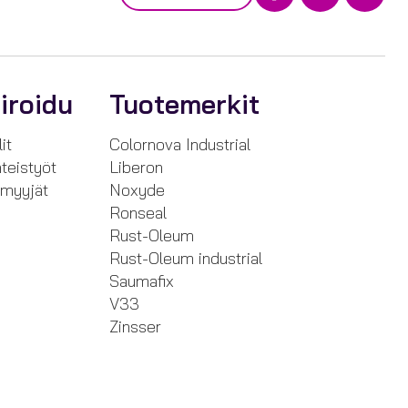
iroidu
Tuotemerkit
it
Colornova Industrial
teistyöt
Liberon
nmyyjät
Noxyde
Ronseal
Rust-Oleum
Rust-Oleum industrial
Saumafix
V33
Zinsser