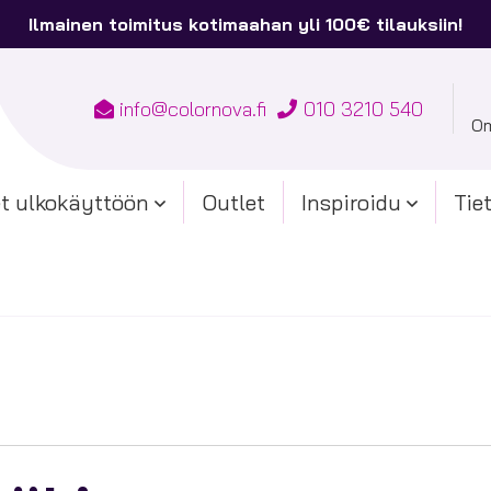
Ilmainen toimitus kotimaahan yli 100€ tilauksiin!
info@colornova.fi
010 3210 540
Om
t ulkokäyttöön
Outlet
Inspiroidu
Tie