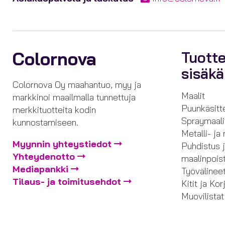
Colornova
Tuott
sisäk
Colornova Oy maahantuo, myy ja
Maalit
markkinoi maailmalla tunnettuja
Puunkäsitt
merkkituotteita kodin
Spraymaali
kunnostamiseen.
Metalli- ja
Myynnin yhteystiedot
Puhdistus 
Yhteydenotto
maalinpois
Mediapankki
Työvälinee
Tilaus- ja toimitusehdot
Kitit ja Ko
Muovilistat