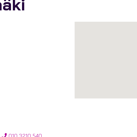
äki
010 3210 540