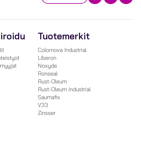
iroidu
Tuotemerkit
it
Colornova Industrial
teistyöt
Liberon
nmyyjät
Noxyde
Ronseal
Rust-Oleum
Rust-Oleum industrial
Saumafix
V33
Zinsser