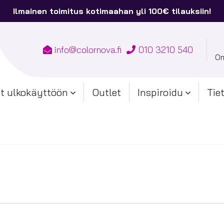
Ilmainen toimitus kotimaahan yli 100€ tilauksiin!
info@colornova.fi
010 3210 540
Om
t ulkokäyttöön
Outlet
Inspiroidu
Tie