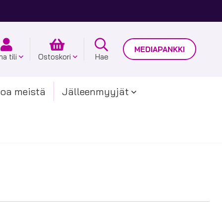
MEDIAPANKKI
a tili
Ostoskori
Hae
toa meistä
Jälleenmyyjät