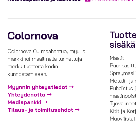
Colornova
Tuott
sisäk
Colornova Oy maahantuo, myy ja
Maalit
markkinoi maailmalla tunnettuja
Puunkäsitt
merkkituotteita kodin
Spraymaali
kunnostamiseen.
Metalli- ja
Myynnin yhteystiedot
Puhdistus 
Yhteydenotto
maalinpois
Mediapankki
Työvälinee
Tilaus- ja toimitusehdot
Kitit ja Ko
Muovilistat