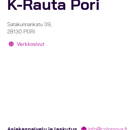
K-Rauta Pori
Satakunnankatu 39,
28130 PORI
Verkkosivut
Asiakaspalvelu ja laskutus
info@colornova.fi