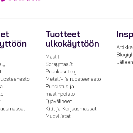
eet
Tuotteet
Insp
äyttöön
ulkokäyttöön
Artikkel
Blogiyh
Maalit
Jällee
ely
Spraymaalit
t
Puunkäsittely
 ruosteenesto
Metalli- ja ruosteenesto
ja
Puhdistus ja
to
maalinpoisto
t
Työvälineet
rjausmassat
Kitit ja Korjausmassat
Muovilistat