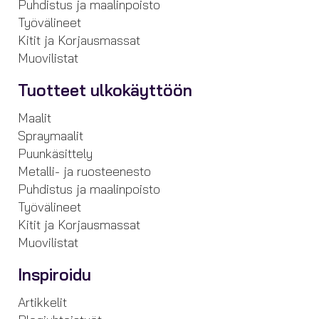
Puhdistus ja maalinpoisto
Työvälineet
Kitit ja Korjausmassat
Muovilistat
Tuotteet ulkokäyttöön
Maalit
Spraymaalit
Puunkäsittely
Metalli- ja ruosteenesto
Puhdistus ja maalinpoisto
Työvälineet
Kitit ja Korjausmassat
Muovilistat
Inspiroidu
Artikkelit