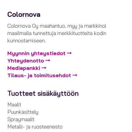
Colornova
Colornova Oy maahantuo, myy ja markkinoi
maailmalla tunnettuja merkkituotteita kodin
kunnostamiseen.
Myynnin yhteystiedot
Yhteydenotto
Mediapankki
Tilaus- ja toimitusehdot
Tuotteet sisäkäyttöön
Maalit
Puunkäsittely
Spraymaalit
Metalli- ja ruosteenesto