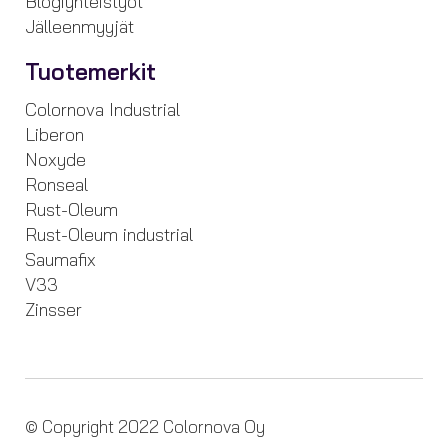
Blogiyhteistyöt
Jälleenmyyjät
Tuotemerkit
Colornova Industrial
Liberon
Noxyde
Ronseal
Rust-Oleum
Rust-Oleum industrial
Saumafix
V33
Zinsser
© Copyright 2022 Colornova Oy