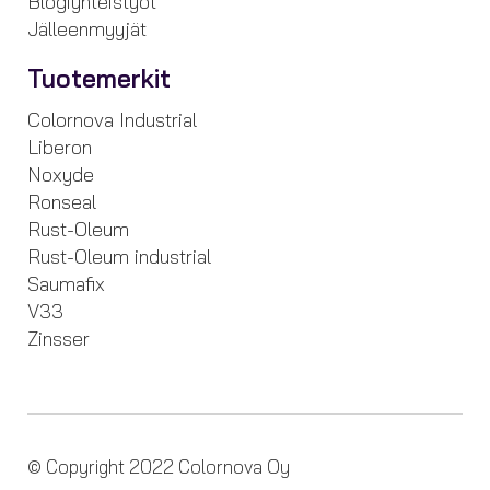
Blogiyhteistyöt
Jälleenmyyjät
Tuotemerkit
Colornova Industrial
Liberon
Noxyde
Ronseal
Rust-Oleum
Rust-Oleum industrial
Saumafix
V33
Zinsser
© Copyright 2022 Colornova Oy