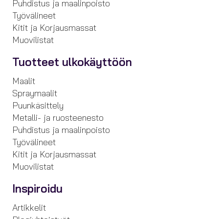
Puhdistus ja maalinpoisto
Työvälineet
Kitit ja Korjausmassat
Muovilistat
Tuotteet ulkokäyttöön
Maalit
Spraymaalit
Puunkäsittely
Metalli- ja ruosteenesto
Puhdistus ja maalinpoisto
Työvälineet
Kitit ja Korjausmassat
Muovilistat
Inspiroidu
Artikkelit