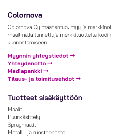
Colornova
Colornova Oy maahantuo, myy ja markkinoi
maailmalla tunnettuja merkkituotteita kodin
kunnostamiseen.
Myynnin yhteystiedot
Yhteydenotto
Mediapankki
Tilaus- ja toimitusehdot
Tuotteet sisäkäyttöön
Maalit
Puunkäsittely
Spraymaalit
Metalli- ja ruosteenesto