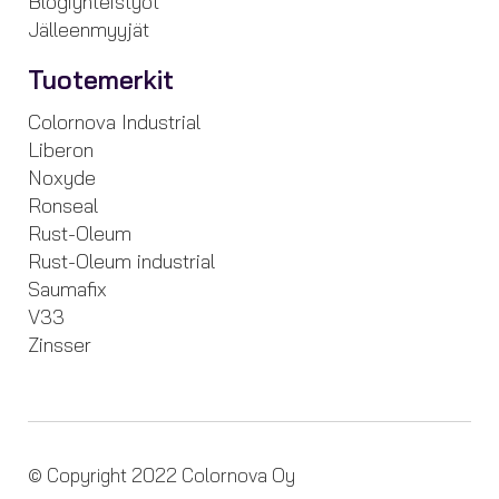
Blogiyhteistyöt
Jälleenmyyjät
Tuotemerkit
Colornova Industrial
Liberon
Noxyde
Ronseal
Rust-Oleum
Rust-Oleum industrial
Saumafix
V33
Zinsser
© Copyright 2022 Colornova Oy