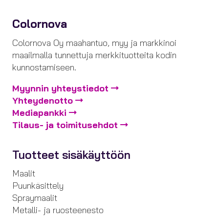
Colornova
Colornova Oy maahantuo, myy ja markkinoi
maailmalla tunnettuja merkkituotteita kodin
kunnostamiseen.
Myynnin yhteystiedot
Yhteydenotto
Mediapankki
Tilaus- ja toimitusehdot
Tuotteet sisäkäyttöön
Maalit
Puunkäsittely
Spraymaalit
Metalli- ja ruosteenesto