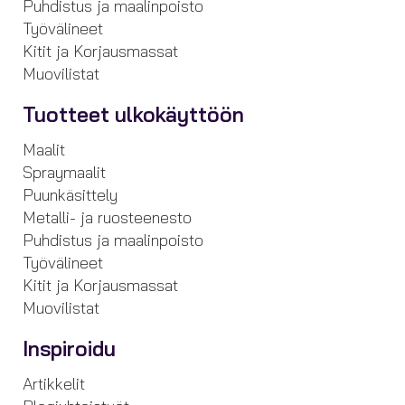
Puhdistus ja maalinpoisto
Työvälineet
Kitit ja Korjausmassat
Muovilistat
Tuotteet ulkokäyttöön
Maalit
Spraymaalit
Puunkäsittely
Metalli- ja ruosteenesto
Puhdistus ja maalinpoisto
Työvälineet
Kitit ja Korjausmassat
Muovilistat
Inspiroidu
Artikkelit