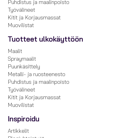
Puhdistus ja maalinpoisto
Työvälineet
Kitit ja Korjausmassat
Muovilistat
Tuotteet ulkokäyttöön
Maalit
Spraymaalit
Puunkäsittely
Metalli- ja ruosteenesto
Puhdistus ja maalinpoisto
Työvälineet
Kitit ja Korjausmassat
Muovilistat
Inspiroidu
Artikkelit