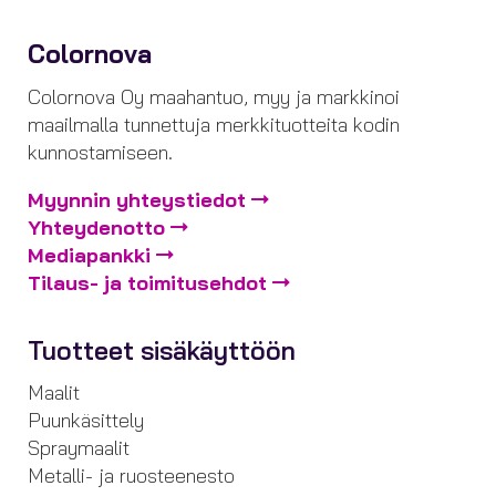
Colornova
Colornova Oy maahantuo, myy ja markkinoi
maailmalla tunnettuja merkkituotteita kodin
kunnostamiseen.
Myynnin yhteystiedot
Yhteydenotto
Mediapankki
Tilaus- ja toimitusehdot
Tuotteet sisäkäyttöön
Maalit
Puunkäsittely
Spraymaalit
Metalli- ja ruosteenesto