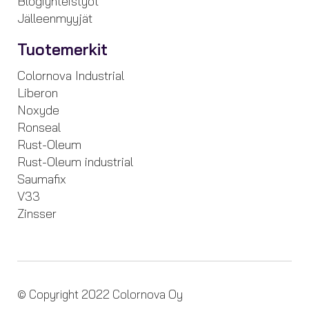
Blogiyhteistyöt
Jälleenmyyjät
Tuotemerkit
Colornova Industrial
Liberon
Noxyde
Ronseal
Rust-Oleum
Rust-Oleum industrial
Saumafix
V33
Zinsser
© Copyright 2022 Colornova Oy