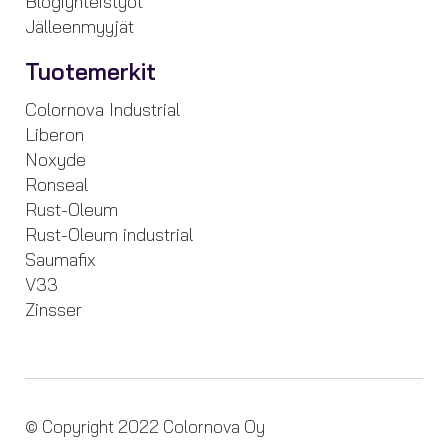
Blogiyhteistyöt
Jälleenmyyjät
Tuotemerkit
Colornova Industrial
Liberon
Noxyde
Ronseal
Rust-Oleum
Rust-Oleum industrial
Saumafix
V33
Zinsser
© Copyright 2022 Colornova Oy