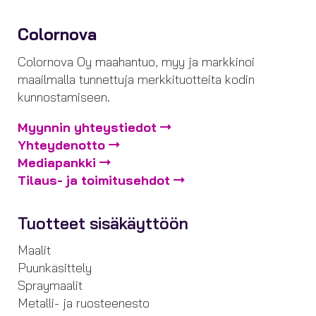
Colornova
Colornova Oy maahantuo, myy ja markkinoi
maailmalla tunnettuja merkkituotteita kodin
kunnostamiseen.
Myynnin yhteystiedot
Yhteydenotto
Mediapankki
Tilaus- ja toimitusehdot
Tuotteet sisäkäyttöön
Maalit
Puunkäsittely
Spraymaalit
Metalli- ja ruosteenesto