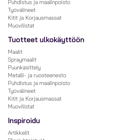
Puhdistus ja maalinpoisto
Työvälineet
Kitit ja Korjausmassat
Muovilistat
Tuotteet ulkokäyttöön
Maalit
Spraymaalit
Puunkäsittely
Metalli- ja ruosteenesto
Puhdistus ja maalinpoisto
Työvälineet
Kitit ja Korjausmassat
Muovilistat
Inspiroidu
Artikkelit