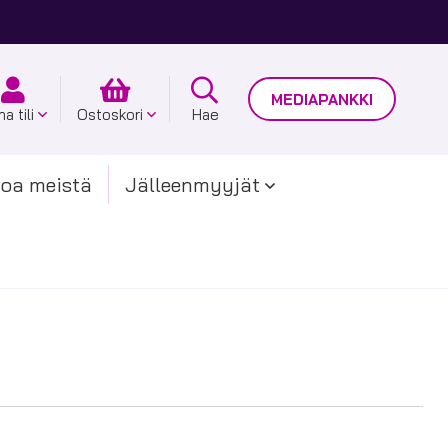
MEDIAPANKKI
a tili
Ostoskori
Hae
toa meistä
Jälleenmyyjät