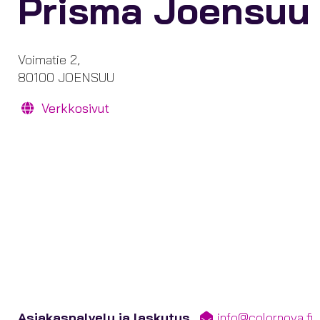
Prisma Joensuu
Voimatie 2,
80100 JOENSUU
Verkkosivut
Asiakaspalvelu ja laskutus
info@colornova.fi