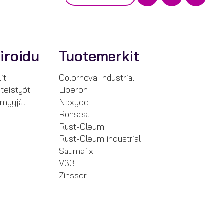
iroidu
Tuotemerkit
it
Colornova Industrial
teistyöt
Liberon
nmyyjät
Noxyde
Ronseal
Rust-Oleum
Rust-Oleum industrial
Saumafix
V33
Zinsser