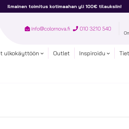
Ilmainen toimitus kotimaahan yli 100€ tilauksiin!
info@colornova.fi
010 3210 540
Om
t ulkokäyttöön
Outlet
Inspiroidu
Tie