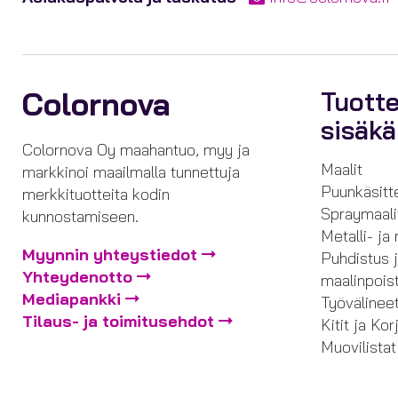
Colornova
Tuott
sisäk
Colornova Oy maahantuo, myy ja
Maalit
markkinoi maailmalla tunnettuja
Puunkäsitt
merkkituotteita kodin
Spraymaali
kunnostamiseen.
Metalli- ja
Myynnin yhteystiedot
Puhdistus 
Yhteydenotto
maalinpois
Mediapankki
Työvälinee
Tilaus- ja toimitusehdot
Kitit ja Ko
Muovilistat