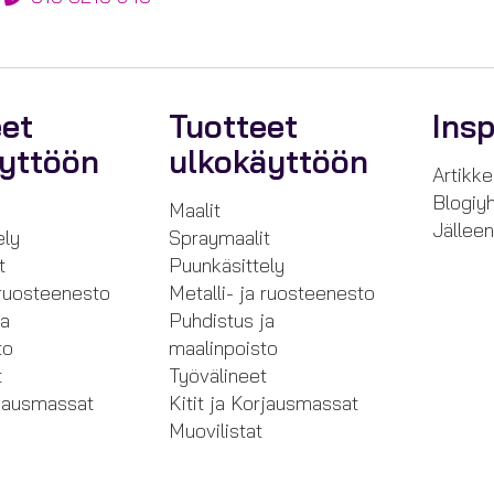
eet
Tuotteet
Insp
äyttöön
ulkokäyttöön
Artikkel
Blogiyh
Maalit
Jällee
ely
Spraymaalit
t
Puunkäsittely
 ruosteenesto
Metalli- ja ruosteenesto
ja
Puhdistus ja
to
maalinpoisto
t
Työvälineet
rjausmassat
Kitit ja Korjausmassat
Muovilistat