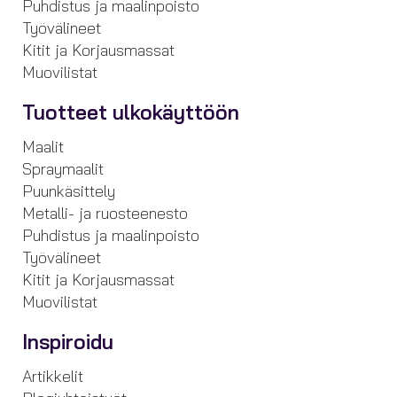
Puhdistus ja maalinpoisto
Työvälineet
Kitit ja Korjausmassat
Muovilistat
Tuotteet ulkokäyttöön
Maalit
Spraymaalit
Puunkäsittely
Metalli- ja ruosteenesto
Puhdistus ja maalinpoisto
Työvälineet
Kitit ja Korjausmassat
Muovilistat
Inspiroidu
Artikkelit