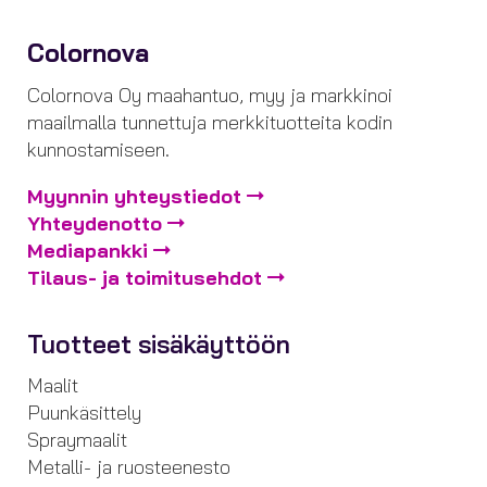
Colornova
Colornova Oy maahantuo, myy ja markkinoi
maailmalla tunnettuja merkkituotteita kodin
kunnostamiseen.
Myynnin yhteystiedot
Yhteydenotto
Mediapankki
Tilaus- ja toimitusehdot
Tuotteet sisäkäyttöön
Maalit
Puunkäsittely
Spraymaalit
Metalli- ja ruosteenesto