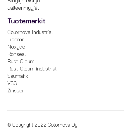
Blogiyhteistyöt
Jälleenmyyjät
Tuotemerkit
Colornova Industrial
Liberon
Noxyde
Ronseal
Rust-Oleum
Rust-Oleum industrial
Saumafix
V33
Zinsser
© Copyright 2022 Colornova Oy