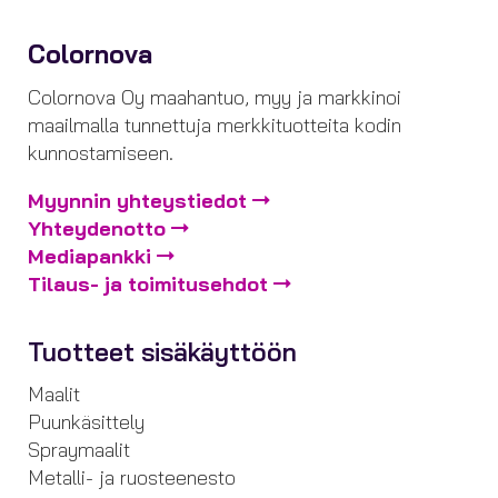
Colornova
Colornova Oy maahantuo, myy ja markkinoi
maailmalla tunnettuja merkkituotteita kodin
kunnostamiseen.
Myynnin yhteystiedot
Yhteydenotto
Mediapankki
Tilaus- ja toimitusehdot
Tuotteet sisäkäyttöön
Maalit
Puunkäsittely
Spraymaalit
Metalli- ja ruosteenesto