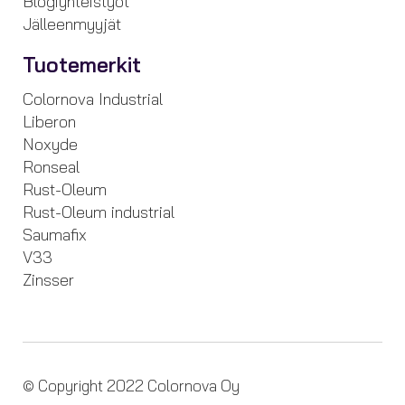
Blogiyhteistyöt
Jälleenmyyjät
Tuotemerkit
Colornova Industrial
Liberon
Noxyde
Ronseal
Rust-Oleum
Rust-Oleum industrial
Saumafix
V33
Zinsser
© Copyright 2022 Colornova Oy