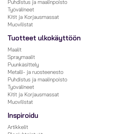
Puhdistus ja maalinpoisto
Työvälineet
Kitit ja Korjausmassat
Muovilistat
Tuotteet ulkokäyttöön
Maalit
Spraymaalit
Puunkäsittely
Metalli- ja ruosteenesto
Puhdistus ja maalinpoisto
Työvälineet
Kitit ja Korjausmassat
Muovilistat
Inspiroidu
Artikkelit