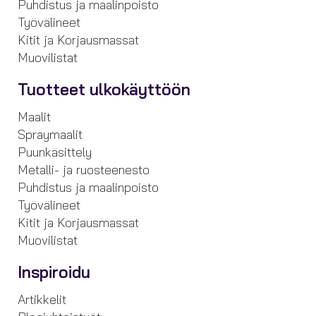
Puhdistus ja maalinpoisto
Työvälineet
Kitit ja Korjausmassat
Muovilistat
Tuotteet ulkokäyttöön
Maalit
Spraymaalit
Puunkäsittely
Metalli- ja ruosteenesto
Puhdistus ja maalinpoisto
Työvälineet
Kitit ja Korjausmassat
Muovilistat
Inspiroidu
Artikkelit