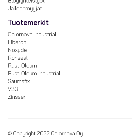
Blogiyhteistyöt
Jälleenmyyjät
Tuotemerkit
Colornova Industrial
Liberon
Noxyde
Ronseal
Rust-Oleum
Rust-Oleum industrial
Saumafix
V33
Zinsser
© Copyright 2022 Colornova Oy