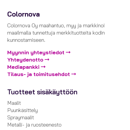
Colornova
Colornova Oy maahantuo, myy ja markkinoi
maailmalla tunnettuja merkkituotteita kodin
kunnostamiseen.
Myynnin yhteystiedot
Yhteydenotto
Mediapankki
Tilaus- ja toimitusehdot
Tuotteet sisäkäyttöön
Maalit
Puunkäsittely
Spraymaalit
Metalli- ja ruosteenesto