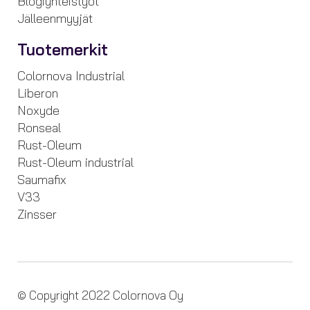
Blogiyhteistyöt
Jälleenmyyjät
Tuotemerkit
Colornova Industrial
Liberon
Noxyde
Ronseal
Rust-Oleum
Rust-Oleum industrial
Saumafix
V33
Zinsser
© Copyright 2022 Colornova Oy