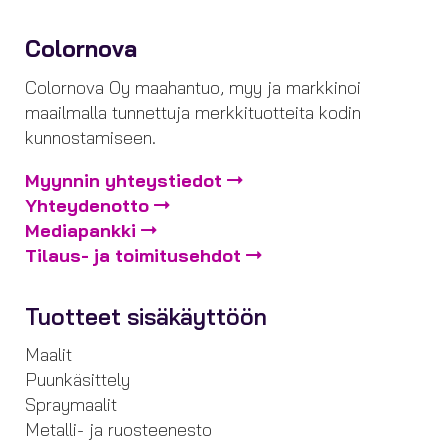
Colornova
Colornova Oy maahantuo, myy ja markkinoi
maailmalla tunnettuja merkkituotteita kodin
kunnostamiseen.
Myynnin yhteystiedot
Yhteydenotto
Mediapankki
Tilaus- ja toimitusehdot
Tuotteet sisäkäyttöön
Maalit
Puunkäsittely
Spraymaalit
Metalli- ja ruosteenesto