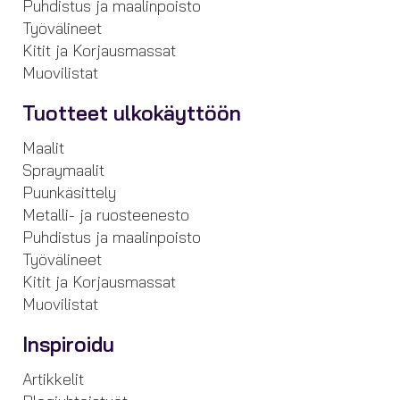
Puhdistus ja maalinpoisto
Työvälineet
Kitit ja Korjausmassat
Muovilistat
Tuotteet ulkokäyttöön
Maalit
Spraymaalit
Puunkäsittely
Metalli- ja ruosteenesto
Puhdistus ja maalinpoisto
Työvälineet
Kitit ja Korjausmassat
Muovilistat
Inspiroidu
Artikkelit