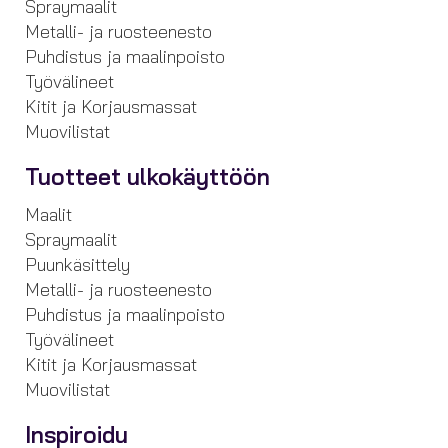
Spraymaalit
Metalli- ja ruosteenesto
Puhdistus ja maalinpoisto
Työvälineet
Kitit ja Korjausmassat
Muovilistat
Tuotteet ulkokäyttöön
Maalit
Spraymaalit
Puunkäsittely
Metalli- ja ruosteenesto
Puhdistus ja maalinpoisto
Työvälineet
Kitit ja Korjausmassat
Muovilistat
Inspiroidu