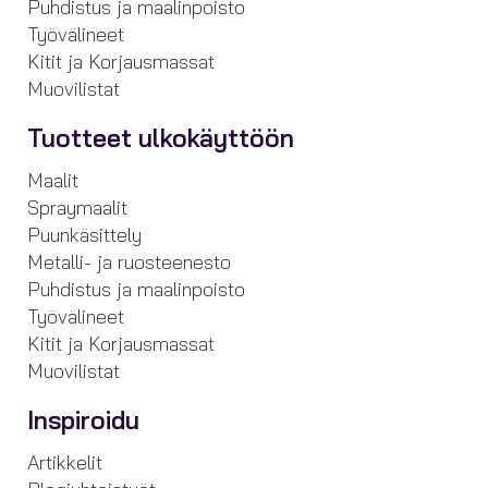
Puhdistus ja maalinpoisto
Työvälineet
Kitit ja Korjausmassat
Muovilistat
Tuotteet ulkokäyttöön
Maalit
Spraymaalit
Puunkäsittely
Metalli- ja ruosteenesto
Puhdistus ja maalinpoisto
Työvälineet
Kitit ja Korjausmassat
Muovilistat
Inspiroidu
Artikkelit