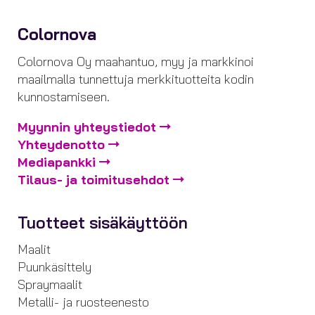
Colornova
Colornova Oy maahantuo, myy ja markkinoi
maailmalla tunnettuja merkkituotteita kodin
kunnostamiseen.
Myynnin yhteystiedot
Yhteydenotto
Mediapankki
Tilaus- ja toimitusehdot
Tuotteet sisäkäyttöön
Maalit
Puunkäsittely
Spraymaalit
Metalli- ja ruosteenesto