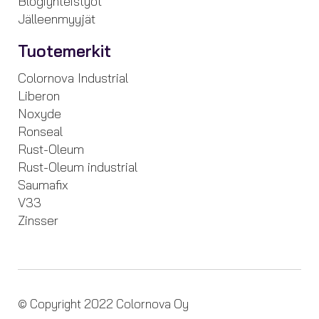
Blogiyhteistyöt
Jälleenmyyjät
Tuotemerkit
Colornova Industrial
Liberon
Noxyde
Ronseal
Rust-Oleum
Rust-Oleum industrial
Saumafix
V33
Zinsser
© Copyright 2022 Colornova Oy