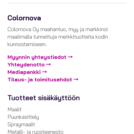
Colornova
Colornova Oy maahantuo, myy ja markkinoi
maailmalla tunnettuja merkkituotteita kodin
kunnostamiseen.
Myynnin yhteystiedot
Yhteydenotto
Mediapankki
Tilaus- ja toimitusehdot
Tuotteet sisäkäyttöön
Maalit
Puunkäsittely
Spraymaalit
Metalli- ja ruosteenesto