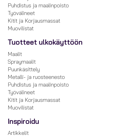
Puhdistus ja maalinpoisto
Työvälineet
Kitit ja Korjausmassat
Muovilistat
Tuotteet ulkokäyttöön
Maalit
Spraymaalit
Puunkäsittely
Metalli- ja ruosteenesto
Puhdistus ja maalinpoisto
Työvälineet
Kitit ja Korjausmassat
Muovilistat
Inspiroidu
Artikkelit