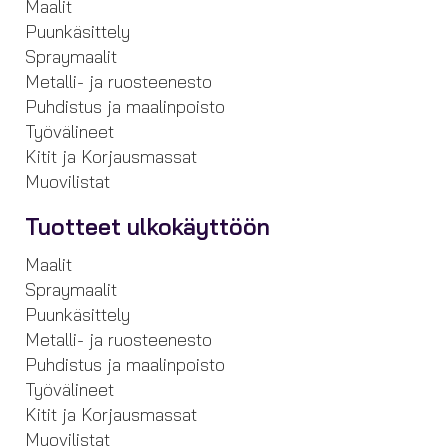
Maalit
Puunkäsittely
Spraymaalit
Metalli- ja ruosteenesto
Puhdistus ja maalinpoisto
Työvälineet
Kitit ja Korjausmassat
Muovilistat
Tuotteet ulkokäyttöön
Maalit
Spraymaalit
Puunkäsittely
Metalli- ja ruosteenesto
Puhdistus ja maalinpoisto
Työvälineet
Kitit ja Korjausmassat
Muovilistat