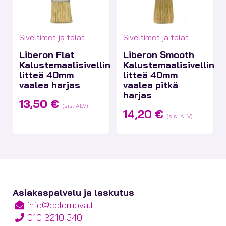
Tuotekategoriat:
Tuotekategoriat:
Siveltimet ja telat
Siveltimet ja telat
Liberon Flat
Liberon Smooth
Kalustemaalisivellin
Kalustemaalisivellin
litteä 40mm
litteä 40mm
vaalea harjas
vaalea pitkä
harjas
13,50
€
(sis. ALV)
14,20
€
(sis. ALV)
Asiakaspalvelu ja laskutus
info@colornova.fi
010 3210 540