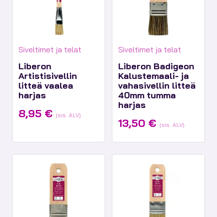
Tuotekategoriat:
Tuotekategoriat:
Siveltimet ja telat
Siveltimet ja telat
Liberon
Liberon Badigeon
Artistisivellin
Kalustemaali- ja
litteä vaalea
vahasivellin litteä
harjas
40mm tumma
harjas
8,95
€
(sis. ALV)
13,50
€
(sis. ALV)