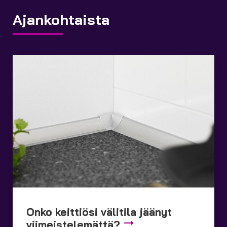
Ajankohtaista
Onko keittiösi välitila jäänyt
viimeistelemättä?