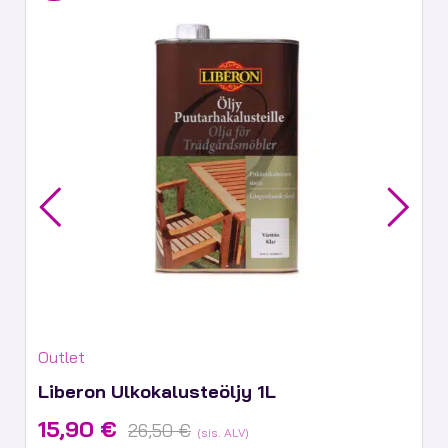
Tuotekategoriat:
Outlet
Liberon Ulkokalusteöljy 1L
Alkuperäinen
Nykyinen
15,90
€
26,50
€
(sis. ALV)