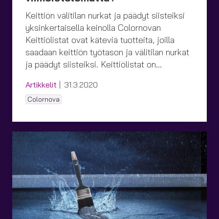
Keittiön välitilan nurkat ja päädyt siisteiksi
yksinkertaisella keinolla Colornovan
Keittiölistat ovat käteviä tuotteita, joilla
saadaan keittiön työtason ja välitilan nurkat
ja päädyt siisteiksi. Keittiölistat on…
Kategoriat
Julkaistu
Artikkelit
31.3.2020
Tagit
Colornova