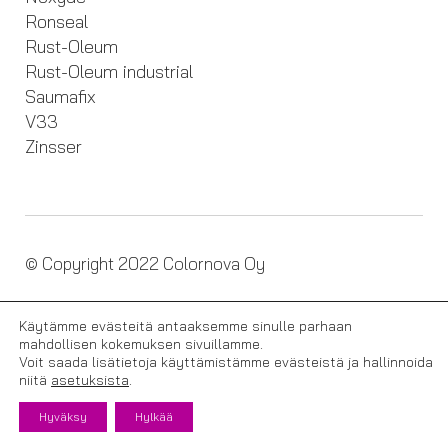
Ronseal
Rust-Oleum
Rust-Oleum industrial
Saumafix
V33
Zinsser
© Copyright 2022 Colornova Oy
Tietosuojaseloste
Käytämme evästeitä antaaksemme sinulle parhaan
Evästehyväksyntä
mahdollisen kokemuksen sivuillamme.
Voit saada lisätietoja käyttämistämme evästeistä ja hallinnoida
niitä
asetuksista
.
Hyväksy
Hylkää