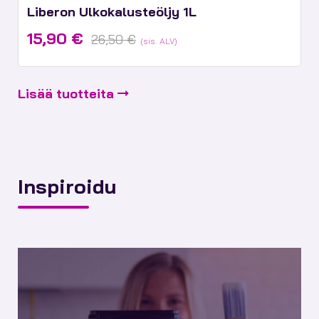
Liberon Ulkokalusteöljy 1L
Alkuperäinen
Nykyinen
15,90
€
26,50
€
(sis. ALV)
hinta
hinta
oli:
on:
26,50 €.
15,90 €.
Lisää tuotteita
Inspiroidu