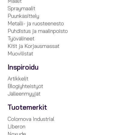
Maalit
Spraymaalit
Puunkäsittely
Metalli- ja ruosteenesto
Puhdistus ja maalinpoisto
Työvälineet
Kitit ja Korjausmassat
Muovilistat
Inspiroidu
Artikkelit
Blogiyhteistyöt
Jälleenmyyjät
Tuotemerkit
Colornova Industrial
Liberon
Noxyde