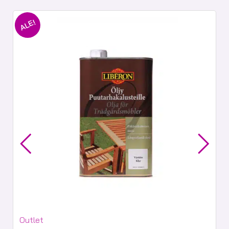
ALE!
Tuotekategoriat:
Outlet