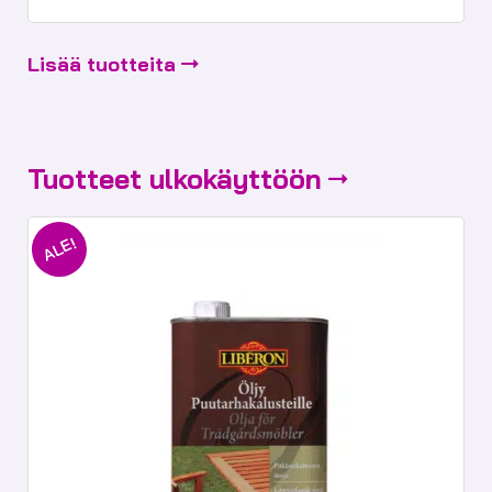
hinta
hinta
oli:
on:
26,50 €.
15,90 €.
Lisää tuotteita
Tuotteet ulkokäyttöön
ALE!