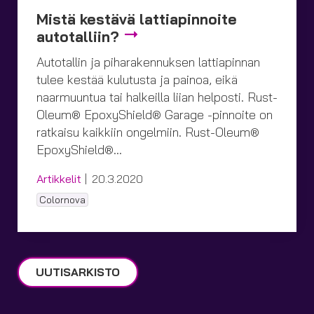
Mistä kestävä lattia­pinnoite
auto­talliin?
Autotallin ja piharakennuksen lattiapinnan
tulee kestää kulutusta ja painoa, eikä
naarmuuntua tai halkeilla liian helposti. Rust-
Oleum® EpoxyShield® Garage -pinnoite on
ratkaisu kaikkiin ongelmiin. Rust-Oleum®
EpoxyShield®…
Kategoriat
Julkaistu
Artikkelit
20.3.2020
Tagit
Colornova
UUTISARKISTO