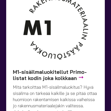
M1-sisäilma­luokitellut Primo-
listat kodin joka kolkkaan
Mitä tarkoittaa M1-sisäilma­luokitus? Hyvä
sisäilma on tärkeää kaikille ja se pitää ottaa
huomioon rakentamisen kaikissa vaiheissa
jo rakennusmateriaalejakin valitessa.