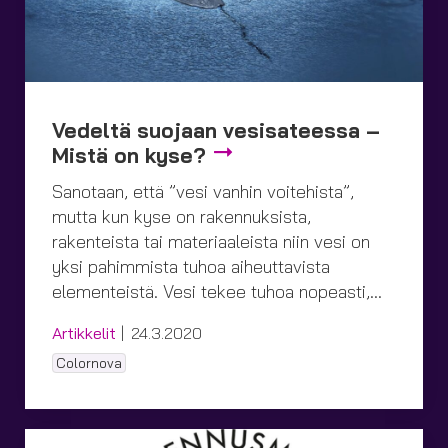
Vedeltä suojaan vesi­sateessa –
Mistä on kyse?
Sanotaan, että ”vesi vanhin voitehista”,
mutta kun kyse on rakennuksista,
rakenteista tai materiaaleista niin vesi on
yksi pahimmista tuhoa aiheuttavista
elementeistä. Vesi tekee tuhoa nopeasti,…
Kategoriat
Julkaistu
Artikkelit
24.3.2020
Tagit
Colornova