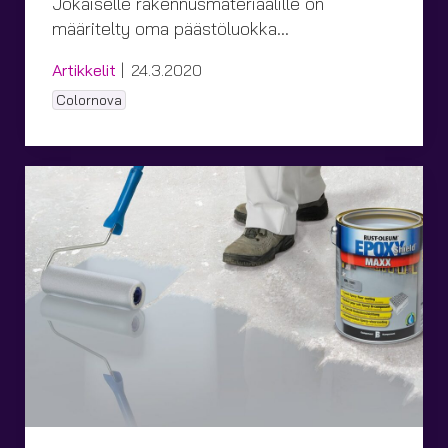
Jokaiselle rakennusmateriaalille on
määritelty oma päästöluokka…
Kategoriat
Julkaistu
Artikkelit
24.3.2020
Tagit
Colornova