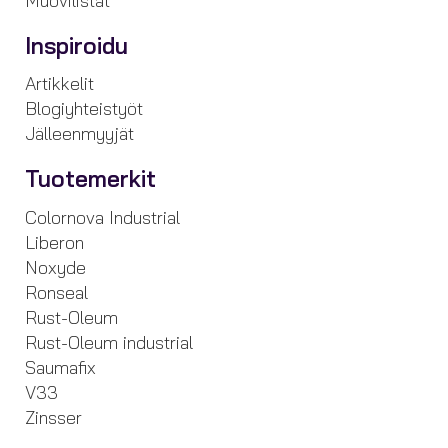
Muovilistat
Inspiroidu
Artikkelit
Blogiyhteistyöt
Jälleenmyyjät
Tuotemerkit
Colornova Industrial
Liberon
Noxyde
Ronseal
Rust-Oleum
Rust-Oleum industrial
Saumafix
V33
Zinsser