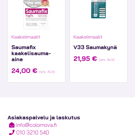
Tuotekategoriat:
Tuotekategoriat:
Kaakelimaalit
Kaakelimaalit
Saumafix
V33 Saumakynä
kaakelisauma-
21,95
€
aine
(sis. ALV)
24,00
€
(sis. ALV)
Asiakaspalvelu ja laskutus
info@colornova.fi
010 3210 540