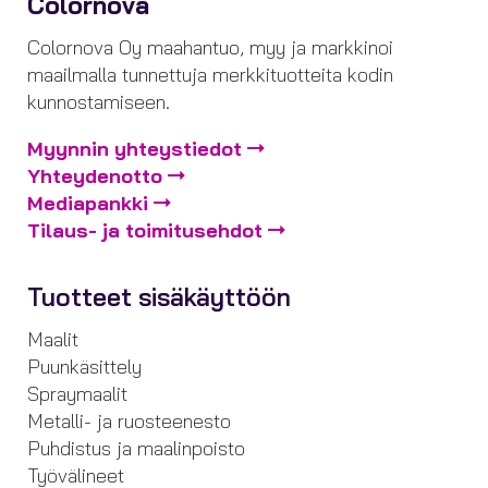
Colornova
Colornova Oy maahantuo, myy ja markkinoi
maailmalla tunnettuja merkkituotteita kodin
kunnostamiseen.
Myynnin yhteystiedot
Yhteydenotto
Mediapankki
Tilaus- ja toimitusehdot
Tuotteet sisäkäyttöön
Maalit
Puunkäsittely
Spraymaalit
Metalli- ja ruosteenesto
Puhdistus ja maalinpoisto
Työvälineet