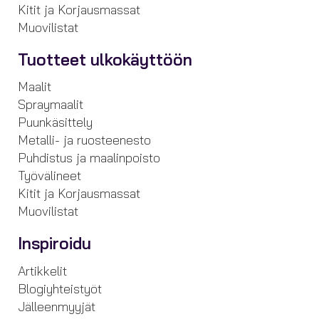
Kitit ja Korjausmassat
Muovilistat
Tuotteet ulkokäyttöön
Maalit
Spraymaalit
Puunkäsittely
Metalli- ja ruosteenesto
Puhdistus ja maalinpoisto
Työvälineet
Kitit ja Korjausmassat
Muovilistat
Inspiroidu
Artikkelit
Blogiyhteistyöt
Jälleenmyyjät