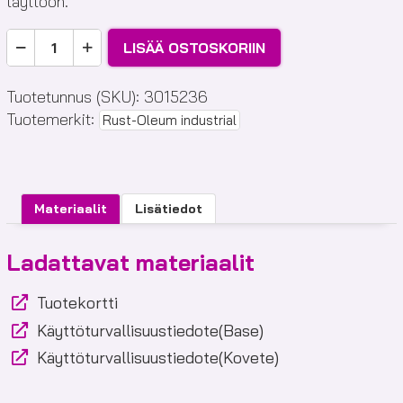
täyttöön.
Epoxyshield
LISÄÄ OSTOSKORIIN
Fine
Crack
Tuotetunnus (SKU):
3015236
Repair
Tuotemerkit:
Rust-Oleum industrial
määrä
Materiaalit
Lisätiedot
Ladattavat materiaalit
Tuotekortti
Käyttöturvallisuustiedote(Base)
Käyttöturvallisuustiedote(Kovete)