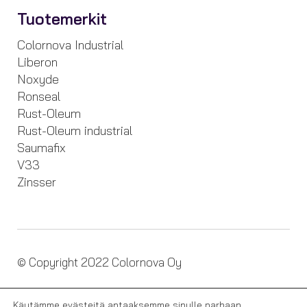
Tuotemerkit
Colornova Industrial
Liberon
Noxyde
Ronseal
Rust-Oleum
Rust-Oleum industrial
Saumafix
V33
Zinsser
© Copyright 2022 Colornova Oy
Tietosuojaseloste
Käytämme evästeitä antaaksemme sinulle parhaan