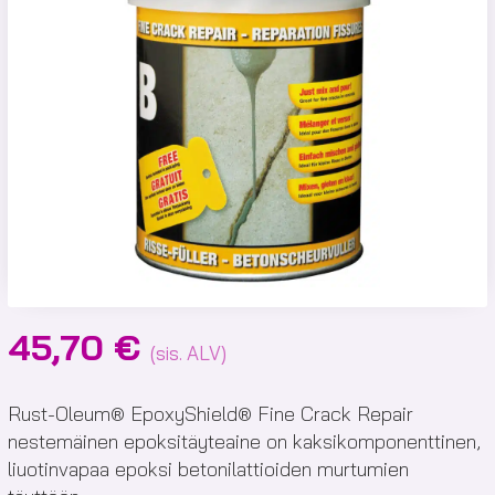
45,70
€
(sis. ALV)
Rust-Oleum® EpoxyShield® Fine Crack Repair
nestemäinen epoksitäyteaine on kaksikomponenttinen,
liuotinvapaa epoksi betonilattioiden murtumien