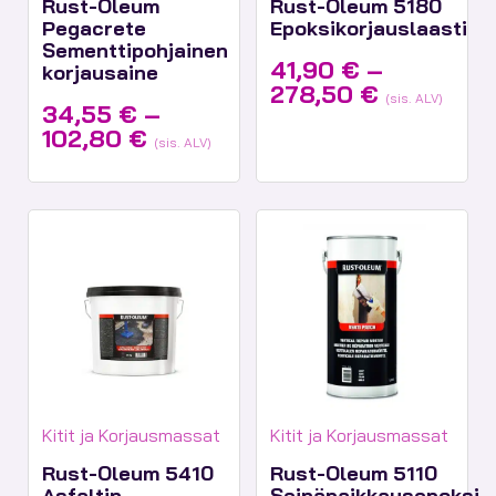
Rust-Oleum
Rust-Oleum 5180
Pegacrete
Epoksikorjauslaasti
Sementtipohjainen
41,90
€
–
korjausaine
Hintaluok
278,50
€
(sis. ALV)
34,55
€
–
41,90 €
Hintaluokka:
102,80
€
-
(sis. ALV)
34,55 €
278,50 €
-
102,80 €
Tuotekategoriat:
Tuotekategoriat:
Kitit ja Korjausmassat
Kitit ja Korjausmassat
Rust-Oleum 5410
Rust-Oleum 5110
Asfaltin
Seinäpaikkausepoksi