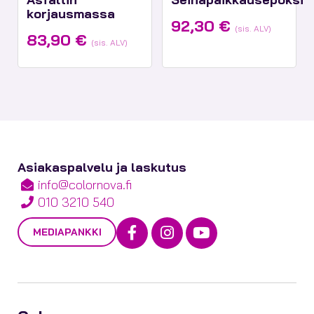
korjausmassa
92,30
€
(sis. ALV)
83,90
€
(sis. ALV)
Asiakaspalvelu ja laskutus
info@colornova.fi
010 3210 540
Facebook
Instagram
Youtube
MEDIAPANKKI