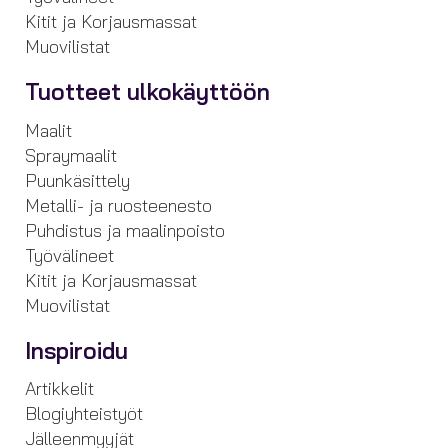
Kitit ja Korjausmassat
Muovilistat
Tuotteet ulkokäyttöön
Maalit
Spraymaalit
Puunkäsittely
Metalli- ja ruosteenesto
Puhdistus ja maalinpoisto
Työvälineet
Kitit ja Korjausmassat
Muovilistat
Inspiroidu
Artikkelit
Blogiyhteistyöt
Jälleenmyyjät