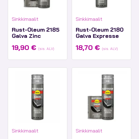
Tuotekategoriat:
Tuotekategoriat:
Sinkkimaalit
Sinkkimaalit
Rust-Oleum 2185
Rust-Oleum 2180
Galva Zinc
Galva Expresse
19,90
€
18,70
€
(sis. ALV)
(sis. ALV)
Tuotekategoriat:
Tuotekategoriat:
Sinkkimaalit
Sinkkimaalit