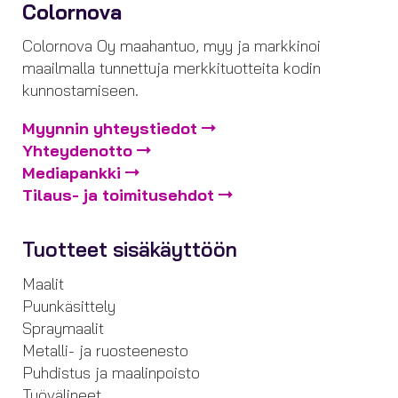
Colornova
Colornova Oy maahantuo, myy ja markkinoi
maailmalla tunnettuja merkkituotteita kodin
kunnostamiseen.
Myynnin yhteystiedot
Yhteydenotto
Mediapankki
Tilaus- ja toimitusehdot
Tuotteet sisäkäyttöön
Maalit
Puunkäsittely
Spraymaalit
Metalli- ja ruosteenesto
Puhdistus ja maalinpoisto
Työvälineet