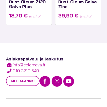
Rust-Oleum 2120
Rust-Oleum Galva
Galva Plus
Zinc
18,70
€
39,90
€
(sis. ALV)
(sis. ALV)
Asiakaspalvelu ja laskutus
info@colornova.fi
010 3210 540
Facebook
Instagram
Youtube
MEDIAPANKKI