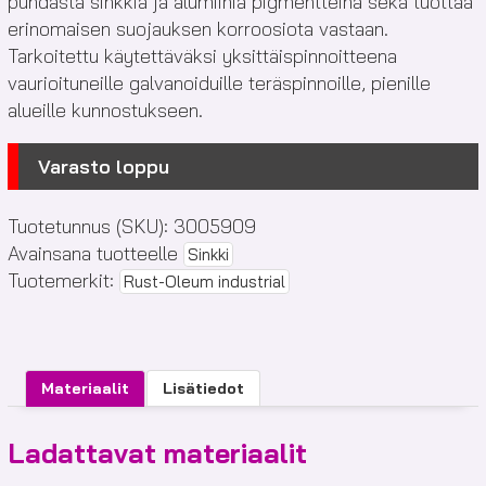
puhdasta sinkkiä ja alumiinia pigmentteinä sekä tuottaa
erinomaisen suojauksen korroosiota vastaan.
Tarkoitettu käytettäväksi yksittäispinnoitteena
vaurioituneille galvanoiduille teräspinnoille, pienille
alueille kunnostukseen.
Varasto loppu
Tuotetunnus (SKU):
3005909
Avainsana tuotteelle
Sinkki
Tuotemerkit:
Rust-Oleum industrial
Materiaalit
Lisätiedot
Ladattavat materiaalit