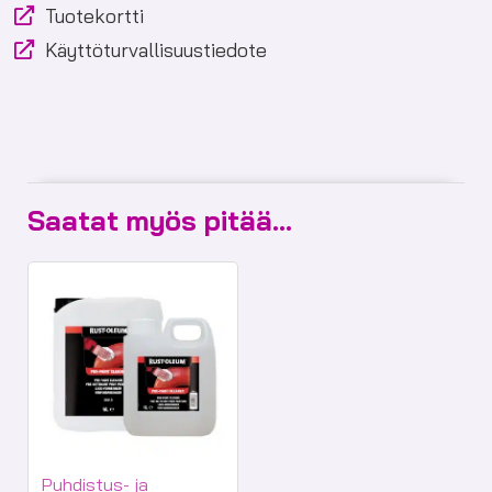
Tuotekortti
Käyttöturvallisuustiedote
Saatat myös pitää...
Tuotekategoriat:
Puhdistus- ja