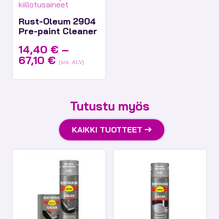
kiillotusaineet
Rust-Oleum 2904
Pre-paint Cleaner
14,40
€
–
Hintaluokka:
67,10
€
(sis. ALV)
14,40 €
-
67,10 €
Tutustu myös
KAIKKI TUOTTEET