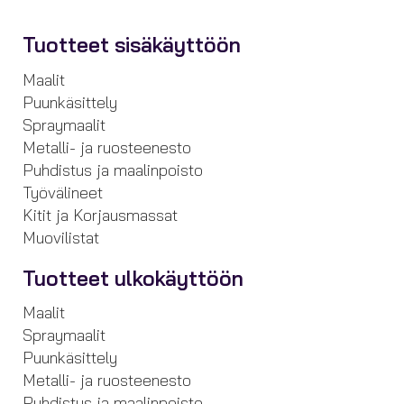
Tuotteet sisäkäyttöön
Maalit
Puunkäsittely
Spraymaalit
Metalli- ja ruosteenesto
Puhdistus ja maalinpoisto
Työvälineet
Kitit ja Korjausmassat
Muovilistat
Tuotteet ulkokäyttöön
Maalit
Spraymaalit
Puunkäsittely
Metalli- ja ruosteenesto
Puhdistus ja maalinpoisto