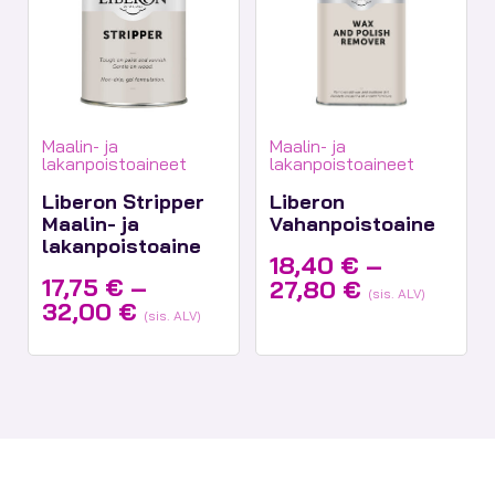
Tuotekategoriat:
Tuotekategoriat:
Maalin- ja
Maalin- ja
lakanpoistoaineet
lakanpoistoaineet
Liberon Stripper
Liberon
Maalin- ja
Vahanpoistoaine
lakanpoistoaine
18,40
€
–
17,75
€
–
Hintaluokka
27,80
€
(sis. ALV)
Hintaluokka:
32,00
€
18,40 €
(sis. ALV)
17,75 €
-
-
27,80 €
32,00 €