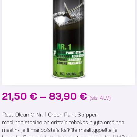
Hintaluokk
21,50
€
–
83,90
€
(sis. ALV)
21,50 €
-
Rust-Oleum® Nr. 1 Green Paint Stripper -
maalinpoistoaine on erittäin tehokas hyytelömäinen
83,90 €
maalin- ja liimanpoistaja kaikille maalityypeille ja