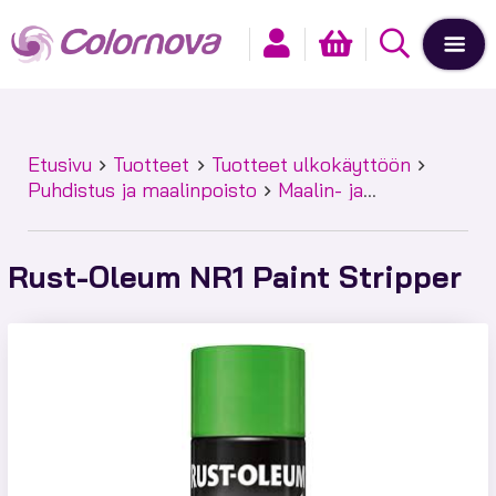
Etusivu
Tuotteet
Tuotteet ulkokäyttöön
Puhdistus ja maalinpoisto
Maalin- ja
lakanpoistoaineet
Rust-Oleum NR1 Paint
Stripper
Rust-Oleum NR1 Paint Stripper