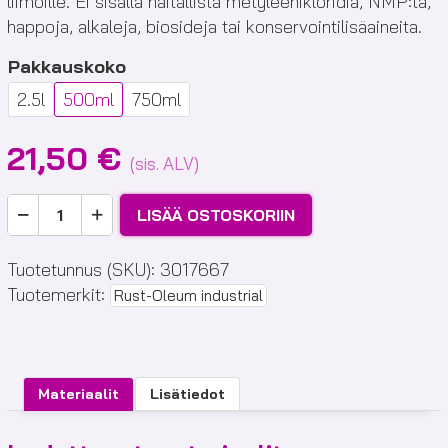
liimoille. Ei sisällä haitallista metyleenikloridia, NMP:tä,
happoja, alkaleja, biosideja tai konservointilisäaineita.
Pakkauskoko
2.5l
500ml
750ml
21,50
€
(sis. ALV)
Rust-
LISÄÄ OSTOSKORIIN
Oleum
NR1
Tuotetunnus (SKU):
3017667
Paint
Tuotemerkit:
Rust-Oleum industrial
Stripper
määrä
Materiaalit
Lisätiedot