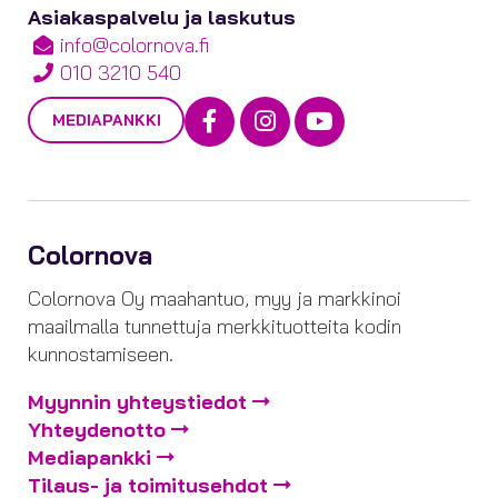
Asiakaspalvelu ja laskutus
info@colornova.fi
010 3210 540
Facebook
Instagram
Youtube
MEDIAPANKKI
Colornova
Colornova Oy maahantuo, myy ja markkinoi
maailmalla tunnettuja merkkituotteita kodin
kunnostamiseen.
Myynnin yhteystiedot
Yhteydenotto
Mediapankki
Tilaus- ja toimitusehdot