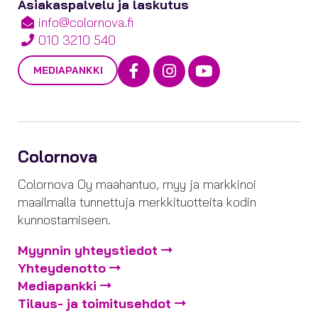
Asiakaspalvelu ja laskutus
info@colornova.fi
010 3210 540
Facebook
Instagram
Youtube
MEDIAPANKKI
Colornova
Colornova Oy maahantuo, myy ja markkinoi
maailmalla tunnettuja merkkituotteita kodin
kunnostamiseen.
Myynnin yhteystiedot
Yhteydenotto
Mediapankki
Tilaus- ja toimitusehdot