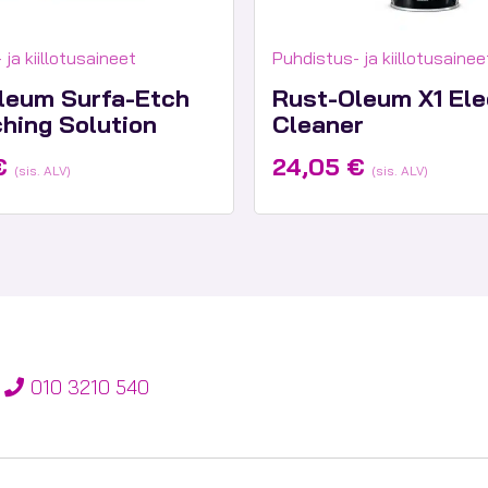
goriat:
Tuotekategoriat:
ja kiillotusaineet
Puhdistus- ja kiillotusainee
leum Surfa-Etch
Rust-Oleum X1 Ele
hing Solution
Cleaner
€
24,05
€
(sis. ALV)
(sis. ALV)
010 3210 540