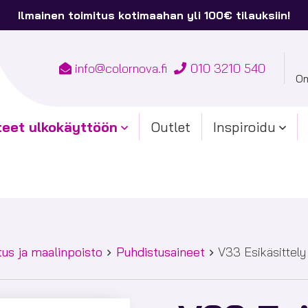
Ilmainen toimitus kotimaahan yli 100€ tilauksiin!
info@colornova.fi
010 3210 540
Om
teet ulkokäyttöön
Outlet
Inspiroidu
tus ja maalinpoisto
Puhdistusaineet
V33 Esikäsittely 