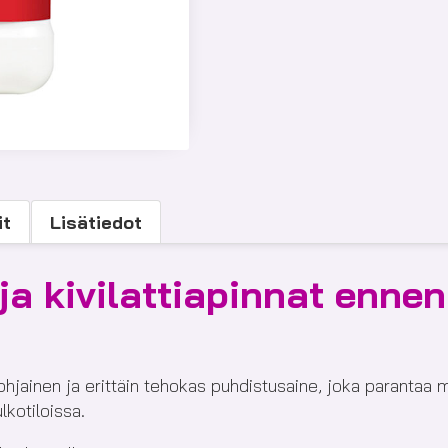
it
Lisätiedot
ja kivilattiapinnat enne
ohjainen ja erittäin tehokas puhdistusaine, joka parantaa m
ulkotiloissa.