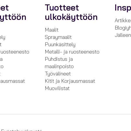
eet
Tuotteet
Insp
äyttöön
ulkokäyttöön
Artikkel
Blogiyh
Maalit
Jällee
ely
Spraymaalit
t
Puunkäsittely
 ruosteenesto
Metalli- ja ruosteenesto
ja
Puhdistus ja
to
maalinpoisto
t
Työvälineet
rjausmassat
Kitit ja Korjausmassat
Muovilistat