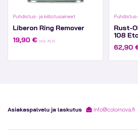
Tuotekategoriat:
Tuotekate
Puhdistus- ja kiillotusaineet
Puhdistus- 
Liberon Ring Remover
Rust-O
108 Etc
19,90
€
(sis. ALV)
62,90
Asiakaspalvelu ja laskutus
info@colornova.fi