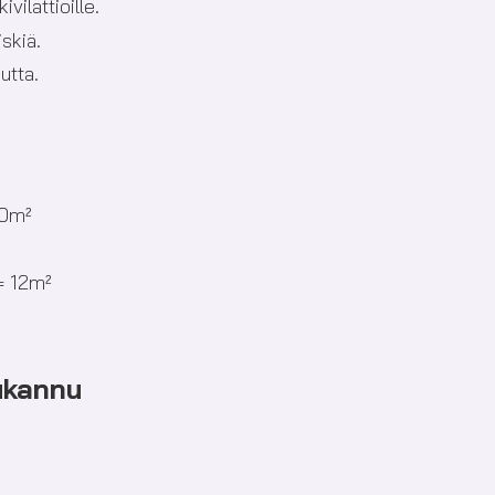
ilattioille.
iskiä.
utta.
40m²
 = 12m²
ukannu