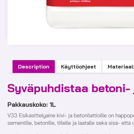
Description
Käyttöohjeet
Materiaal
Syväpuhdistaa betoni- 
Pakkauskoko: 1L
V33 Esikäsittelyaine kivi- ja betonilattioille on happop
sementille, betonille, tiilelle ja laatalle sekä sisä- että 