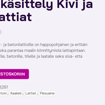
käsittely Kivi ja
attiat
)
- ja betonilattioille on happopohjainen ja erittäin
oka parantaa maalin kiinnittymistä lattiapintaan.
, betonille, tiilelle ja laatalle sekä sisä- että
OSTOSKORIIN
3281
,
,
,
toni
Kaakeli
Lattiat
Pesuaine