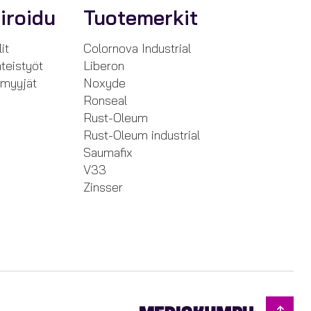
iroidu
Tuotemerkit
it
Colornova Industrial
teistyöt
Liberon
nmyyjät
Noxyde
Ronseal
Rust-Oleum
Rust-Oleum industrial
Saumafix
V33
Zinsser