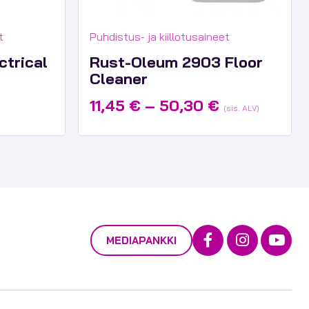
Tuotekategoriat:
t
Puhdistus- ja kiillotusaineet
ctrical
Rust-Oleum 2903 Floor
Cleaner
Hintaluokka
11,45
€
–
50,30
€
(sis. ALV)
11,45 €
-
50,30 €
Facebook
Instagra
Yout
MEDIAPANKKI