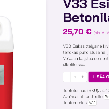
V33 Esi
Betonil
25,70
€
(sis. ALV
V33 Esikäsittelyaine kivi
tehokas puhdistusaine, j
Voidaan käyttää sementille
ulkotiloissa.
V33
LISÄÄ 
Esikäsittely
Kivi
Tuotetunnus (SKU):
504
ja
Avainsanat tuotteelle
Be
Betonilattiat
Tuotemerkit:
V33
määrä