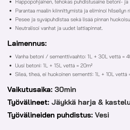
Happopohjainen, tehokas puhdistusaine betoni- ja kiv
Parantaa maalin kiinnittymistä ja eliminoi hilseilyn r
Pesee ja syväpuhdistaa sekä lisää pinnan huokoisu
Neutralisoi vanhat ja uudet lattiapinnat.
Laimennus:
Vanha betoni / sementtivaahto: 1L + 30L vettä = 
Uusi betoni: 1L + 15L vettä = 20m²
Sileä, tiheä, ei huokoinen sementti: 1L + 10L vettä
Vaikutusaika:
30min
Työvälineet:
Jäykkä harja & kastel
Työvälineiden puhdistus:
Vesi