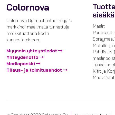
Colornova
Tuott
sisäk
Colornova Oy maahantuo, myy ja
Maalit
markkinoi maailmalla tunnettuja
Puunkäsitt
merkkituotteita kodin
Spraymaali
kunnostamiseen.
Metalli- ja
Myynnin yhteystiedot
Puhdistus 
Yhteydenotto
maalinpois
Mediapankki
Työvälinee
Tilaus- ja toimitusehdot
Kitit ja Ko
Muovilistat