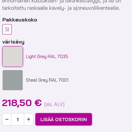
erinomainen kulutuksen- ja iskunkestävyys, ja se on
tarkoitettu raskaalle kävely- ja ajoneuvoliikenteelle.
Pakkauskoko
5l
värisävy
Light Grey RAL 7035
Steel Grey RAL 7001
218,50
€
(sis. ALV)
Epoxyshield
LISÄÄ OSTOSKORIIN
Maxx
Floor