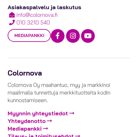
Asiakaspalvelu ja laskutus
info@colornova.fi
010 3210 540
Facebook
Instagram
Youtube
MEDIAPANKKI
Colornova
Colornova Oy maahantuo, myy ja markkinoi
maailmalla tunnettuja merkkituotteita kodin
kunnostamiseen.
Myynnin yhteystiedot
Yhteydenotto
Mediapankki
Tilaus- ja toimitusehdot