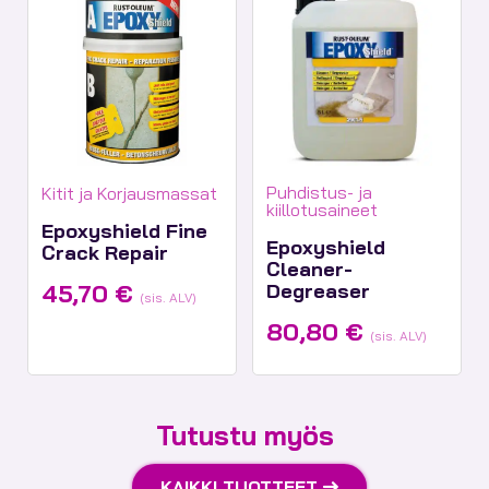
Tuotekategoriat:
Tuotekategoriat:
Puhdistus- ja
Kitit ja Korjausmassat
kiillotusaineet
Epoxyshield Fine
Epoxyshield
Crack Repair
Cleaner-
45,70
€
Degreaser
(sis. ALV)
80,80
€
(sis. ALV)
Tutustu myös
KAIKKI TUOTTEET