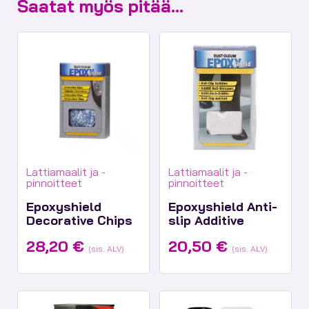
Saatat myös pitää...
Tuotekategoriat:
Tuotekategoriat:
Lattiamaalit ja -
Lattiamaalit ja -
pinnoitteet
pinnoitteet
Epoxyshield
Epoxyshield Anti-
Decorative Chips
slip Additive
28,20
€
20,50
€
(sis. ALV)
(sis. ALV)