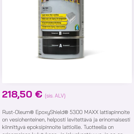
218,50
€
(sis. ALV)
Rust-Oleum® EpoxyShield® 5300 MAXX lattiapinnoite
on vesiohenteinen, helposti levitettävä ja erinomaisesti
kiinnittyvä epoksipinnoite lattioille. Tuotteella on