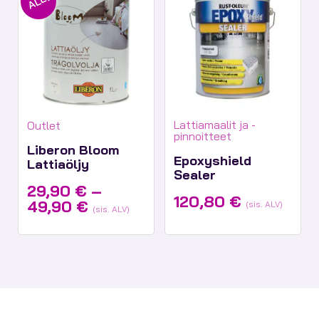
ALE!
Tuotekategoriat:
Tuotekategoriat:
Lattiamaalit ja -
Outlet
pinnoitteet
Liberon Bloom
Epoxyshield
Lattiaöljy
Sealer
29,90
€
–
120,80
€
Hintaluokka:
49,90
€
(sis. ALV)
(sis. ALV)
29,90 €
-
49,90 €