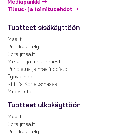
Mediapankki
Tilaus- ja toimitusehdot
Tuotteet sisäkäyttöön
Maalit
Puunkäsittely
Spraymaalit
Metalli- ja ruosteenesto
Puhdistus ja maalinpoisto
Työvälineet
Kitit ja Korjausmassat
Muovilistat
Tuotteet ulkokäyttöön
Maalit
Spraymaalit
Puunkäsittely