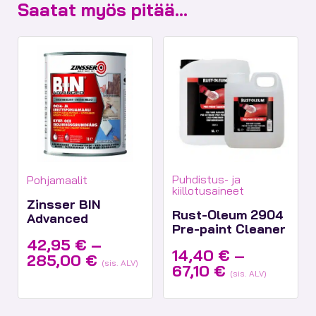
Saatat myös pitää...
Tuotekategoriat:
Tuotekategoriat:
Puhdistus- ja
Pohjamaalit
kiillotusaineet
Zinsser BIN
Rust-Oleum 2904
Advanced
Pre-paint Cleaner
42,95
€
–
14,40
€
–
Hintaluokka:
285,00
€
(sis. ALV)
Hintaluokka
67,10
€
42,95 €
(sis. ALV)
14,40 €
-
-
285,00 €