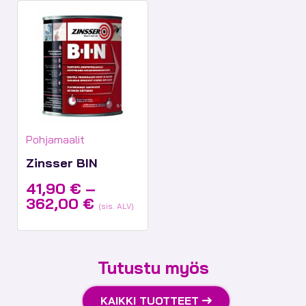
67,10 €
Tuotekategoriat:
Pohjamaalit
Zinsser BIN
41,90
€
–
Hintaluokka:
362,00
€
(sis. ALV)
41,90 €
-
362,00 €
Tutustu myös
KAIKKI TUOTTEET