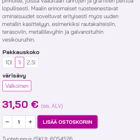
pinnoille, joissa vaaditaan tahrojen ja graffitien peittoa
lopullisesti. Maalin erinomaiset ruosteenestävät
ominaisuudet soveltuvat erityisesti myös uuden
metallin käsittelyyn, esimerkiksi rautakaiteisiin,
teräsoviin, metallilevyihin ja galvanoituihin
vesikouruihin.
Pakkauskoko
10l
1l
2.5l
värisävy
Valkoinen
31,50
€
(sis. ALV)
Zinsser
LISÄÄ OSTOSKORIIN
Bulls
Eye
Tuotetunnus (SKU):
6054526