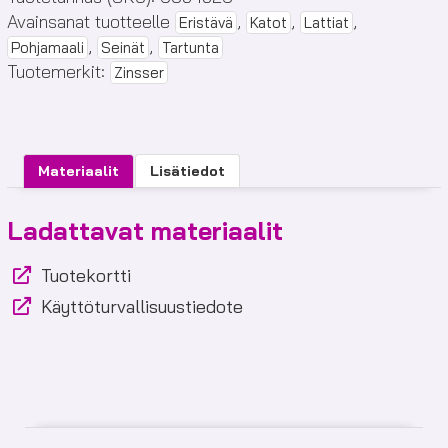
1-
Avainsanat tuotteelle
,
,
,
Eristävä
Katot
Lattiat
2-
,
,
Pohjamaali
Seinät
Tartunta
3
Tuotemerkit:
Zinsser
määrä
Materiaalit
Lisätiedot
Ladattavat materiaalit
Tuotekortti
Käyttöturvallisuustiedote