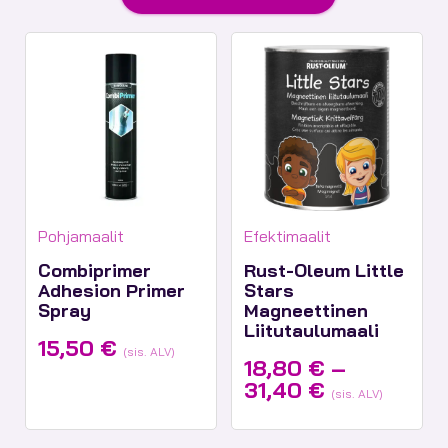
Tuotekategoriat:
Tuotekategoriat:
Pohjamaalit
Efektimaalit
Combiprimer
Rust-Oleum Little
Adhesion Primer
Stars
Spray
Magneettinen
Liitutaulumaali
15,50
€
(sis. ALV)
18,80
€
–
Hintaluokka
31,40
€
(sis. ALV)
18,80 €
-