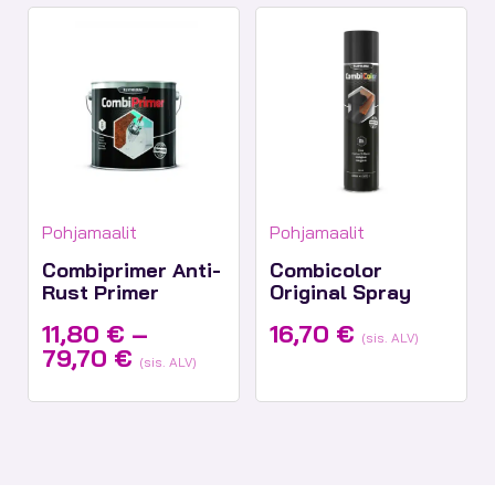
31,40 €
Tuotekategoriat:
Tuotekategoriat:
Pohjamaalit
Pohjamaalit
Combiprimer Anti-
Combicolor
Rust Primer
Original Spray
11,80
€
–
16,70
€
(sis. ALV)
Hintaluokka:
79,70
€
(sis. ALV)
11,80 €
-
79,70 €