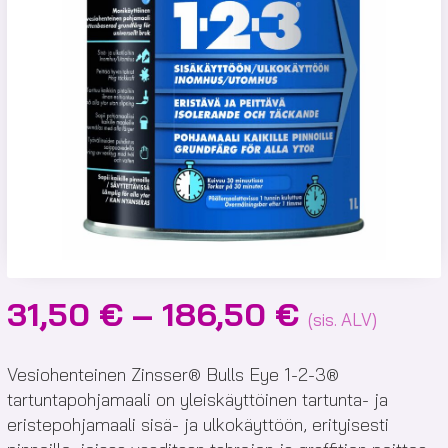
Hintaluok
31,50
€
–
186,50
€
(sis. ALV)
31,50 €
-
Vesiohenteinen Zinsser® Bulls Eye 1-2-3®
tartuntapohjamaali on yleiskäyttöinen tartunta- ja
186,50 €
eristepohjamaali sisä- ja ulkokäyttöön, erityisesti