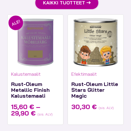
KAIKKI TUOTTEET
ALE!
Tuotekategoriat:
Tuotekategoriat:
Kalustemaalit
Efektimaalit
Rust-Oleum
Rust-Oleum Little
Metallic Finish
Stars Glitter
Kalustemaali
Magic
15,60
€
–
30,30
€
(sis. ALV)
Hintaluokka:
29,90
€
(sis. ALV)
15,60 €
-