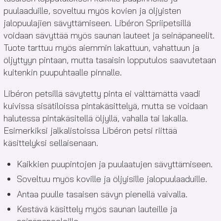
puulaaduille, soveltuu myös kovien ja öljyisten
jalopuulajien sävyttämiseen. Libéron Spriipetsillä
voidaan sävyttää myös saunan lauteet ja seinäpaneelit.
Tuote tarttuu myös aiemmin lakattuun, vahattuun ja
öljyttyyn pintaan, mutta tasaisin lopputulos saavutetaan
kuitenkin puupuhtaalle pinnalle.
Libéron petsillä sävytetty pinta ei välttämättä vaadi
kuivissa sisätiloissa pintakäsittelyä, mutta se voidaan
halutessa pintakäsitellä öljyllä, vahalla tai lakalla.
Esimerkiksi jalkalistoissa Libéron petsi riittää
käsittelyksi sellaisenaan.
Kaikkien puupintojen ja puulaatujen sävyttämiseen.
Soveltuu myös koville ja öljyisille jalopuulaaduille.
Antaa puulle tasaisen sävyn pienellä vaivalla.
Kestävä käsittely myös saunan lauteille ja