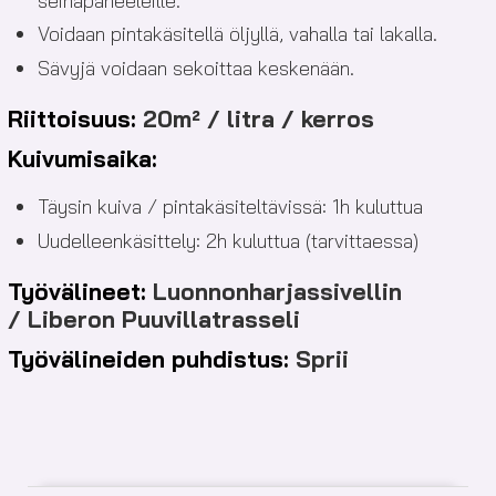
seinäpaneeleille.
Voidaan pintakäsitellä öljyllä, vahalla tai lakalla.
Sävyjä voidaan sekoittaa keskenään.
Riittoisuus:
20m² / litra / kerros
Kuivumisaika:
Täysin kuiva / pintakäsiteltävissä: 1h kuluttua
Uudelleenkäsittely: 2h kuluttua (tarvittaessa)
Työvälineet:
Luonnonharjassivellin
/
Liberon Puuvillatrasseli
Työvälineiden puhdistus:
Sprii