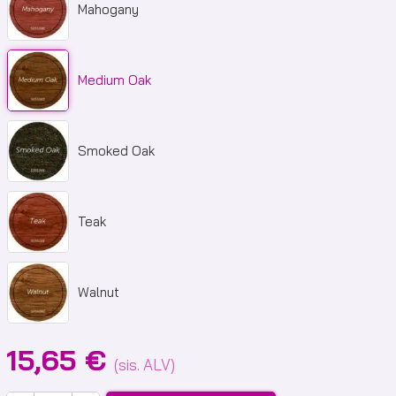
Mahogany
Medium Oak
Smoked Oak
Teak
Walnut
15,65
€
(sis. ALV)