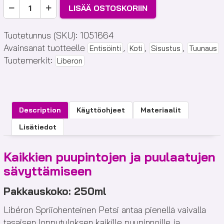
Liberon
LISÄÄ OSTOSKORIIN
Spriipetsi
määrä
Tuotetunnus (SKU):
1051664
Avainsanat tuotteelle
,
,
,
Entisöinti
Koti
Sisustus
Tuunaus
Tuotemerkit:
Liberon
Description
Käyttöohjeet
Materiaalit
Lisätiedot
Kaikkien puupintojen ja puulaatujen
sävyttämiseen
Pakkauskoko: 250ml
Libéron Spriiohenteinen Petsi antaa pienellä vaivalla
tasaisen lopputuloksen kaikille puupinnoille ja