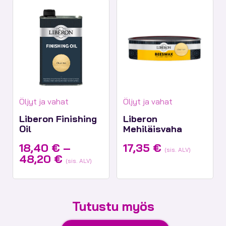
Tuotekategoriat:
Tuotekategoriat:
Öljyt ja vahat
Öljyt ja vahat
Liberon Finishing
Liberon
Oil
Mehiläisvaha
18,40
€
–
17,35
€
(sis. ALV)
Hintaluokka:
48,20
€
(sis. ALV)
18,40 €
-
48,20 €
Tutustu myös