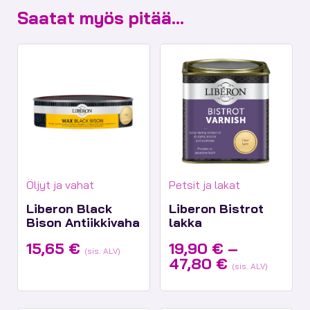
Saatat myös pitää...
Tuotekategoriat:
Tuotekategoriat:
Öljyt ja vahat
Petsit ja lakat
Liberon Black
Liberon Bistrot
Bison Antiikkivaha
lakka
15,65
€
19,90
€
–
(sis. ALV)
Hintaluokk
47,80
€
(sis. ALV)
19,90 €
-
47,80 €