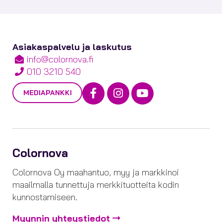
Asiakaspalvelu ja laskutus
info@colornova.fi
010 3210 540
Facebook
Instagram
Youtube
MEDIAPANKKI
Colornova
Colornova Oy maahantuo, myy ja markkinoi
maailmalla tunnettuja merkkituotteita kodin
kunnostamiseen.
Myynnin yhteystiedot