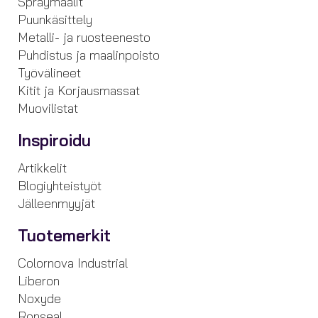
Spraymaalit
Puunkäsittely
Metalli- ja ruosteenesto
Puhdistus ja maalinpoisto
Työvälineet
Kitit ja Korjausmassat
Muovilistat
Inspiroidu
Artikkelit
Blogiyhteistyöt
Jälleenmyyjät
Tuotemerkit
Colornova Industrial
Liberon
Noxyde
Ronseal