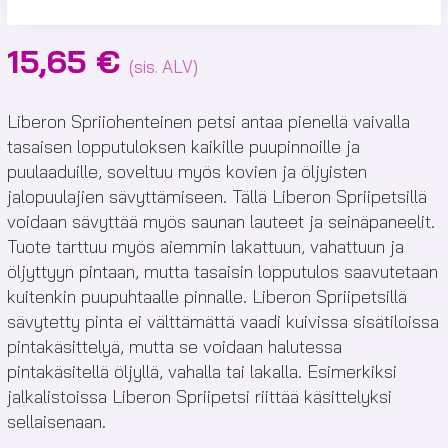
15,65
€
(sis. ALV)
Liberon Spriiohenteinen petsi antaa pienellä vaivalla
tasaisen lopputuloksen kaikille puupinnoille ja
puulaaduille, soveltuu myös kovien ja öljyisten
jalopuulajien sävyttämiseen. Tällä Liberon Spriipetsillä
voidaan sävyttää myös saunan lauteet ja seinäpaneelit.
Tuote tarttuu myös aiemmin lakattuun, vahattuun ja
öljyttyyn pintaan, mutta tasaisin lopputulos saavutetaan
kuitenkin puupuhtaalle pinnalle. Liberon Spriipetsillä
sävytetty pinta ei välttämättä vaadi kuivissa sisätiloissa
pintakäsittelyä, mutta se voidaan halutessa
pintakäsitellä öljyllä, vahalla tai lakalla. Esimerkiksi
jalkalistoissa Liberon Spriipetsi riittää käsittelyksi
sellaisenaan.