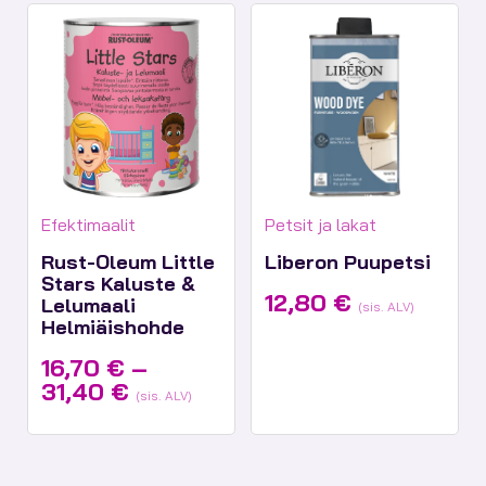
29,90 €
Tuotekategoriat:
Tuotekategoriat:
Efektimaalit
Petsit ja lakat
Rust-Oleum Little
Liberon Puupetsi
Stars Kaluste &
12,80
€
Lelumaali
(sis. ALV)
Helmiäishohde
16,70
€
–
Hintaluokka:
31,40
€
(sis. ALV)
16,70 €
-
31,40 €