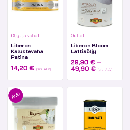
Tuotekategoriat:
Tuotekategoriat:
Öljyt ja vahat
Outlet
Liberon
Liberon Bloom
Kalustevaha
Lattiaöljy
Patina
29,90
€
–
14,20
€
Hintaluokk
49,90
€
(sis. ALV)
(sis. ALV)
29,90 €
-
49,90 €
ALE!