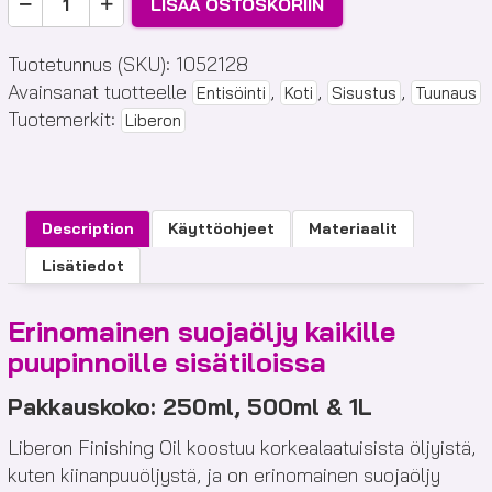
LISÄÄ OSTOSKORIIN
Finishing
Oil
Tuotetunnus (SKU):
1052128
määrä
Avainsanat tuotteelle
,
,
,
Entisöinti
Koti
Sisustus
Tuunaus
Tuotemerkit:
Liberon
Description
Käyttöohjeet
Materiaalit
Lisätiedot
Erinomainen suojaöljy kaikille
puupinnoille sisätiloissa
Pakkauskoko: 250ml, 500ml & 1L
Liberon Finishing Oil koostuu korkealaatuisista öljyistä,
kuten kiinanpuuöljystä, ja on erinomainen suojaöljy