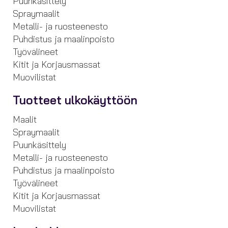
Puunkäsittely
Spraymaalit
Metalli- ja ruosteenesto
Puhdistus ja maalinpoisto
Työvälineet
Kitit ja Korjausmassat
Muovilistat
Tuotteet ulkokäyttöön
Maalit
Spraymaalit
Puunkäsittely
Metalli- ja ruosteenesto
Puhdistus ja maalinpoisto
Työvälineet
Kitit ja Korjausmassat
Muovilistat