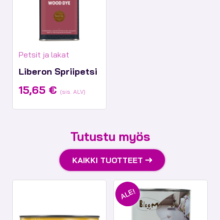
Tuotekategoriat:
Petsit ja lakat
Liberon Spriipetsi
15,65
€
(sis. ALV)
Tutustu myös
KAIKKI TUOTTEET
ALE!