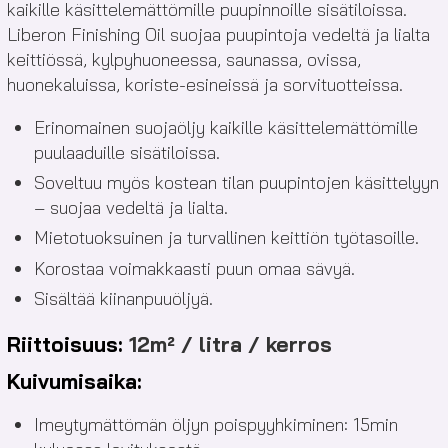
kaikille käsittelemättömille puupinnoille sisätiloissa.
Liberon Finishing Oil suojaa puupintoja vedeltä ja lialta
keittiössä, kylpyhuoneessa, saunassa, ovissa,
huonekaluissa, koriste-esineissä ja sorvituotteissa.
Erinomainen suojaöljy kaikille käsittelemättömille
puulaaduille sisätiloissa.
Soveltuu myös kostean tilan puupintojen käsittelyyn
– suojaa vedeltä ja lialta.
Mietotuoksuinen ja turvallinen keittiön työtasoille.
Korostaa voimakkaasti puun omaa sävyä.
Sisältää kiinanpuuöljyä.
Riittoisuus:
12m² / litra / kerros
Kuivumisaika:
Imeytymättömän öljyn poispyyhkiminen: 15min