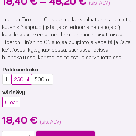
Hintaluokk
18,40
€
–
48,20
€
(sis. ALV)
18,40 €
-
Liberon Finishing Oil koostuu korkealaatuisista öljyistä,
kuten kiinanpuuöljystä, ja on erinomainen suojaöljy
48,20 €
kaikille käsittelemättömille puupinnoille sisätiloissa.
Liberon Finishing Oil suojaa puupintoja vedeltä ja lialta
keittiössä, kylpyhuoneessa, saunassa, ovissa,
huonekaluissa, koriste-esineissä ja sorvituotteissa.
Pakkauskoko
1l
250ml
500ml
värisävy
Clear
18,40
€
(sis. ALV)
Liberon