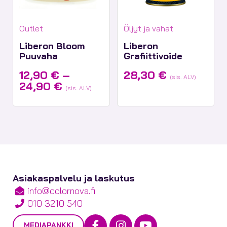
Tuotekategoriat:
Tuotekategoriat:
Outlet
Öljyt ja vahat
Liberon Bloom
Liberon
Puuvaha
Grafiittivoide
12,90
€
–
28,30
€
(sis. ALV)
Hintaluokka:
24,90
€
(sis. ALV)
12,90 €
-
24,90 €
Asiakaspalvelu ja laskutus
info@colornova.fi
010 3210 540
Facebook
Instagram
Youtube
MEDIAPANKKI