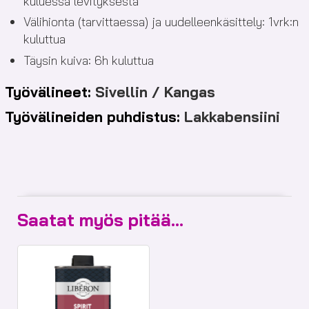
kuluessa levityksestä
Välihionta (tarvittaessa) ja uudelleenkäsittely: 1vrk:n
kuluttua
Täysin kuiva: 6h kuluttua
Työvälineet:
Sivellin / Kangas
Työvälineiden puhdistus:
Lakkabensiini
Saatat myös pitää...